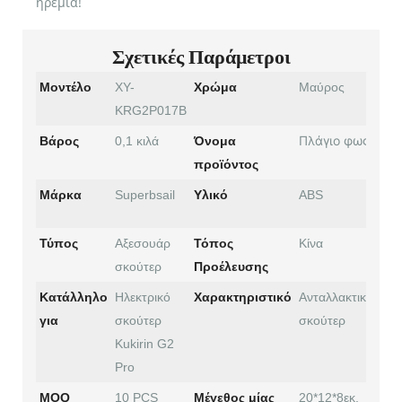
ηρεμία!
Σχετικές Παράμετροι
Μοντέλο
XY-
Χρώμα
Μαύρος
KRG2P017B
Πλάγιο φως
Βάρος
0,1 κιλά
Όνομα
προϊόντος
Μάρκα
Superbsail
Υλικό
ABS
Τύπος
Αξεσουάρ
Τόπος
Κίνα
σκούτερ
Προέλευσης
Κατάλληλο
Ηλεκτρικό
Χαρακτηριστικό
Ανταλλακτικά
για
σκούτερ
σκούτερ
Kukirin G2
Pro
MOQ
10 PCS
Μέγεθος μίας
20*12*8εκ.