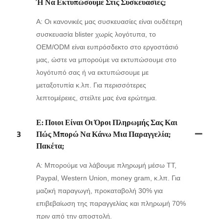
Ή Να Εκτυπώσουμε Στις Συσκευασίες;
Α: Οι κανονικές μας συσκευασίες είναι ουδέτερη
συσκευασία blister χωρίς λογότυπα, το
OEM/ODM είναι ευπρόσδεκτο στο εργοστάσιό
μας, ώστε να μπορούμε να εκτυπώσουμε στο
λογότυπό σας ή να εκτυπώσουμε με
μεταξοτυπία κ.λπ. Για περισσότερες
λεπτομέρειες, στείλτε μας ένα ερώτημα.
Ε: Ποιοι Είναι Οι Όροι Πληρωμής Σας Και
3
Πώς Μπορώ Να Κάνω Μια Παραγγελία;
Πακέτα;
Α: Μπορούμε να λάβουμε πληρωμή μέσω TT,
Paypal, Western Union, money gram, κ.λπ. Για
μαζική παραγωγή, προκαταβολή 30% για
επιβεβαίωση της παραγγελίας και πληρωμή 70%
πριν από την αποστολή.