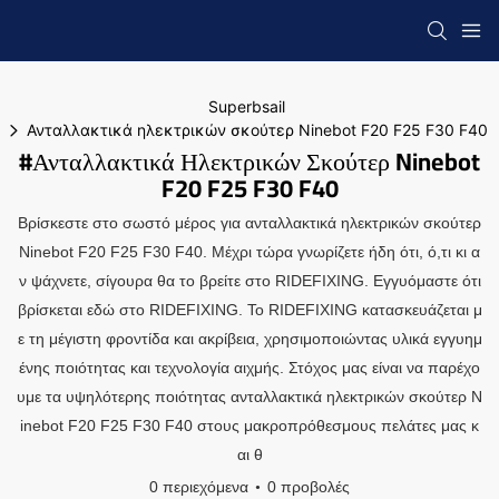
Superbsail
Ανταλλακτικά ηλεκτρικών σκούτερ Ninebot F20 F25 F30 F40
#Ανταλλακτικά Ηλεκτρικών Σκούτερ Ninebot
F20 F25 F30 F40
Βρίσκεστε στο σωστό μέρος για ανταλλακτικά ηλεκτρικών σκούτερ
Ninebot F20 F25 F30 F40. Μέχρι τώρα γνωρίζετε ήδη ότι, ό,τι κι α
ν ψάχνετε, σίγουρα θα το βρείτε στο RIDEFIXING. Εγγυόμαστε ότι
βρίσκεται εδώ στο RIDEFIXING. Το RIDEFIXING κατασκευάζεται μ
ε τη μέγιστη φροντίδα και ακρίβεια, χρησιμοποιώντας υλικά εγγυημ
ένης ποιότητας και τεχνολογία αιχμής. Στόχος μας είναι να παρέχο
υμε τα υψηλότερης ποιότητας ανταλλακτικά ηλεκτρικών σκούτερ N
inebot F20 F25 F30 F40 στους μακροπρόθεσμους πελάτες μας κ
αι θ
0 περιεχόμενα
0 προβολές