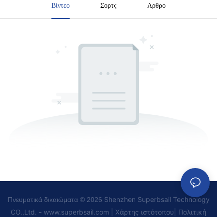
Βίντεο
Σορτς
Αρθρο
Shenzhen Superbsail Technology
Πνευματικά δικαιώματα © 2026
CO.,Ltd. -
www.superbsail.com
|
Χάρτης ιστότοπου
|
Πολιτική