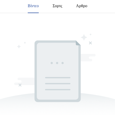
Βίντεο
Σορτς
Αρθρο