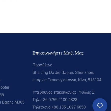
Επικοινωνήστε Μαζί Μας
Προσθέτω:
Sha Jing Da Jie Baoan, Shenzhen,
ρ
επαρχία Γκουανγκντόνγκ, Κίνα, 518104
cooter
Υπεύθυνος επικοινωνίας:
Φύλλις Σι
365
Τηλ.:
+86 0755 2100 4828
αι Βάσης M365
Τηλέφωνο:
+86 135 1097 6650