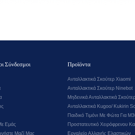
ι Σύνδεσμοι
Προϊόντα
Ανταλλακτικά Σκούτερ Xiaomi
α
Ανταλλακτικά Σκούτερ Ninebot
α
Μηδενικά Ανταλλακτικά Σκούτε
ις
Ανταλλακτικά Kugoo/ Kukirin S
Παιδικό Τιμόνι Με Φώτα Για M
Με Εμάς
Προστατευτικό Χειρόφρενου Κ
ωνήστε Μαζί Μας
Εργαλείο Αλλαγής Ελαστικών