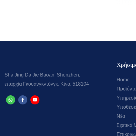
Χρήσιμο
Sha Jing Da Jie Baoan, Shenzhen,
Home
επαρχία Γκουανγκντόνγκ, Κίνα, 518104
Προϊόντ
Υπηρεσί
Υποθέσε
Νέα
Σχετικά 
Επικοιν