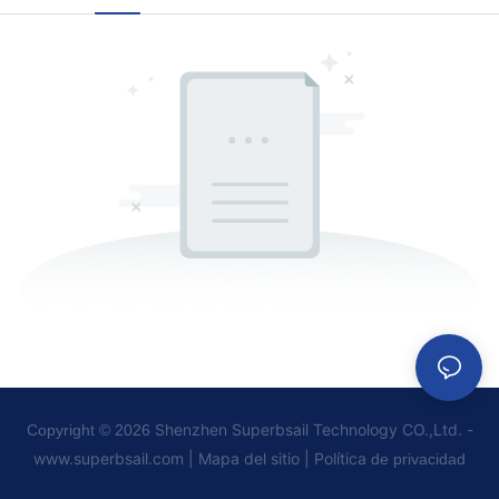
Shenzhen Superbsail Technology CO.,Ltd. -
Copyright © 2026
www.superbsail.com
|
Mapa del sitio
|
Política
de privacidad