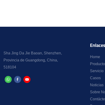
Enlaces
Sha Jing Da Jie Baoan, Shenzhen,
Home
Provincia de Guangdong, China,
Producto
518104
Servicio
Casos
Noticias
Sobre No
Contáct