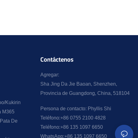
Contáctenos
Agregar:
Sha Jing Da Jie Baoan, Shenzhen,
Provincia de Guangdong, China, 518104
o/Kukirin
Persona de contacto:
Phyllis Shi
ra M365
Teléfono:
+86 0755 2100 4828
 Pata De
Teléfono:
+86 135 1097 6650
WhatsApp:
+86 135 1097 6650