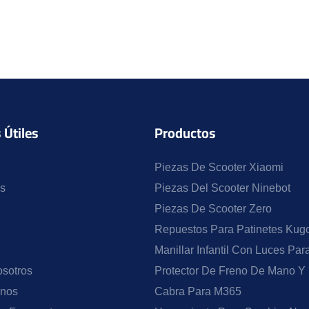
 Útiles
Productos
Piezas De Scooter Xiaomi
s
Piezas Del Scooter Ninebot
Piezas De Scooter Zero
Repuestos Para Patinetes Kugo
Manillar Infantil Con Luces Pa
sotros
Protector De Freno De Mano Y
enos
Cabra Para M365