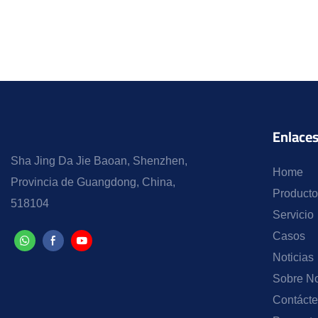
Enlaces
Sha Jing Da Jie Baoan, Shenzhen,
Home
Provincia de Guangdong, China,
Producto
518104
Servicio
Casos
Noticias
Sobre No
Contáct