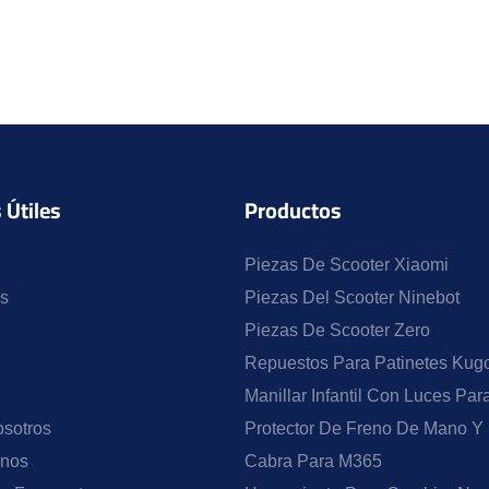
 Útiles
Productos
Piezas De Scooter Xiaomi
s
Piezas Del Scooter Ninebot
Piezas De Scooter Zero
Repuestos Para Patinetes Kugo
Manillar Infantil Con Luces Pa
sotros
Protector De Freno De Mano Y
enos
Cabra Para M365