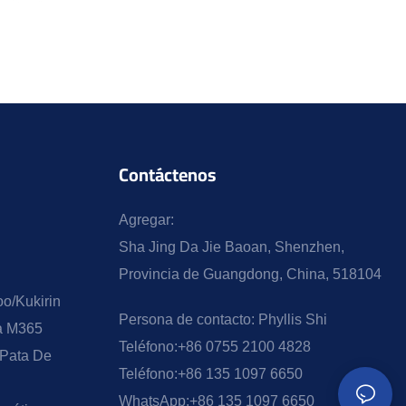
Contáctenos
Agregar:
Sha Jing Da Jie Baoan, Shenzhen,
Provincia de Guangdong, China, 518104
o/Kukirin
Persona de contacto:
Phyllis Shi
ra M365
Teléfono:
+86 0755 2100 4828
 Pata De
Teléfono:
+86 135 1097 6650
WhatsApp:
+86 135 1097 6650