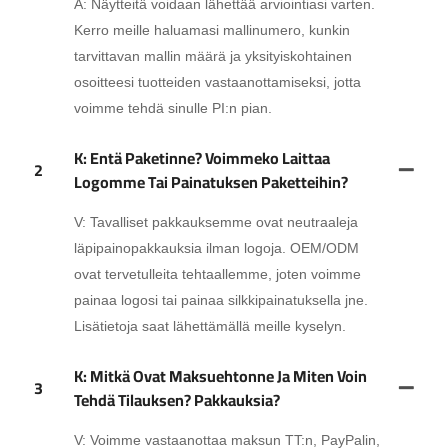
A: Näytteitä voidaan lähettää arviointiasi varten.
Kerro meille haluamasi mallinumero, kunkin
tarvittavan mallin määrä ja yksityiskohtainen
osoitteesi tuotteiden vastaanottamiseksi, jotta
voimme tehdä sinulle PI:n pian.
K: Entä Paketinne? Voimmeko Laittaa
2
Logomme Tai Painatuksen Paketteihin?
V: Tavalliset pakkauksemme ovat neutraaleja
läpipainopakkauksia ilman logoja. OEM/ODM
ovat tervetulleita tehtaallemme, joten voimme
painaa logosi tai painaa silkkipainatuksella jne.
Lisätietoja saat lähettämällä meille kyselyn.
K: Mitkä Ovat Maksuehtonne Ja Miten Voin
3
Tehdä Tilauksen? Pakkauksia?
V: Voimme vastaanottaa maksun TT:n, PayPalin,