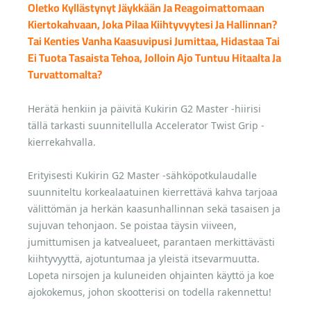
Oletko Kyllästynyt Jäykkään Ja Reagoimattomaan
Kiertokahvaan, Joka Pilaa Kiihtyvyytesi Ja Hallinnan?
Tai Kenties Vanha Kaasuvipusi Jumittaa, Hidastaa Tai
Ei Tuota Tasaista Tehoa, Jolloin Ajo Tuntuu Hitaalta Ja
Turvattomalta?
Herätä henkiin ja päivitä Kukirin G2 Master -hiirisi
tällä tarkasti suunnitellulla Accelerator Twist Grip -
kierrekahvalla.
Erityisesti Kukirin G2 Master -sähköpotkulaudalle
suunniteltu korkealaatuinen kierrettävä kahva tarjoaa
välittömän ja herkän kaasunhallinnan sekä tasaisen ja
sujuvan tehonjaon. Se poistaa täysin viiveen,
jumittumisen ja katvealueet, parantaen merkittävästi
kiihtyvyyttä, ajotuntumaa ja yleistä itsevarmuutta.
Lopeta nirsojen ja kuluneiden ohjainten käyttö ja koe
ajokokemus, johon skootterisi on todella rakennettu!