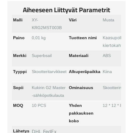
Aiheeseen Liittyvät Parametrit
Malli
XY-
Väri
Musta
KRG2MST003B
Kaasupolkimen
Paino
0,01 kg
Tuotteen nimi
kiertokahva
Merkki
Superbsail
Materiaali
ABS
Tyyppi
Skootteritarvikkeet
Alkuperäpaikka
Kiina
Sopii
Kukirin G2 Master
Ominaisuus
Skootterin osat
-sähköpotkulauta
MOQ
10 PCS
Yhden
12 * 12 * 8 cm
pakkauksen
koko
Lähetys
DHL FedEx