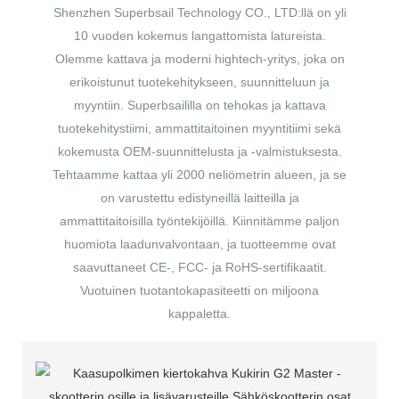
Shenzhen Superbsail Technology CO., LTD:llä on yli
10 vuoden kokemus langattomista latureista.
Olemme kattava ja moderni hightech-yritys, joka on
erikoistunut tuotekehitykseen, suunnitteluun ja
myyntiin. Superbsaililla on tehokas ja kattava
tuotekehitystiimi, ammattitaitoinen myyntitiimi sekä
kokemusta OEM-suunnittelusta ja -valmistuksesta.
Tehtaamme kattaa yli 2000 neliömetrin alueen, ja se
on varustettu edistyneillä laitteilla ja
ammattitaitoisilla työntekijöillä. Kiinnitämme paljon
huomiota laadunvalvontaan, ja tuotteemme ovat
saavuttaneet CE-, FCC- ja RoHS-sertifikaatit.
Vuotuinen tuotantokapasiteetti on miljoona
kappaletta.