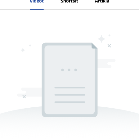
Videot
Shortsit
Artikla