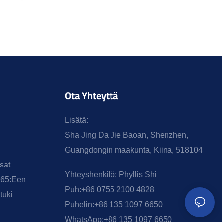
Ota Yhteyttä
Lisätä:
Sha Jing Da Jie Baoan, Shenzhen,
Guangdongin maakunta, Kiina, 518104
sat
Yhteyshenkilö:
Phyllis Shi
365:een
Puh:
+86 0755 2100 4828
tuki
Puhelin:
+86 135 1097 6650
WhatsApp:
+86 135 1097 6650