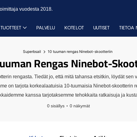
toimittaja vuodesta 2018.
TUOTTEET
PALVELU
KOTELOT
UUTISET
TIETOA 
Superbsail
10 tuuman rengas Ninebot-skootteriin
uuman Rengas Ninebot-Skoot
terin rengasta. Tiedät jo, että mitä tahansa etsitkin, löydät s
e on tarjota korkealaatuisia 10-tuumaisia ​​Ninebot-skootterin r
akkaidemme kanssa tarjotaksemme tehokkaita ratkaisuja ja kust
0 sisällys
0 näkymät