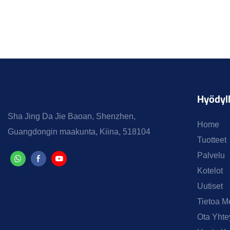
Hyödyll
Sha Jing Da Jie Baoan, Shenzhen,
Home
Guangdongin maakunta, Kiina, 518104
Tuotteet
Palvelu
Kotelot
Uutiset
Tietoa M
Ota Yhte