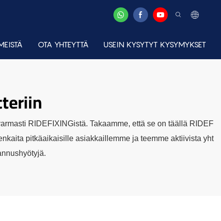
MEISTÄ
OTA YHTEYTTÄ
USEIN KYSYTYT KYSYMYKSET
teriin
en varmasti RIDEFIXINGistä. Takaamme, että se on täällä RIDEF
enkaita pitkäaikaisille asiakkaillemme ja teemme aktiivista yht
annushyötyjä.