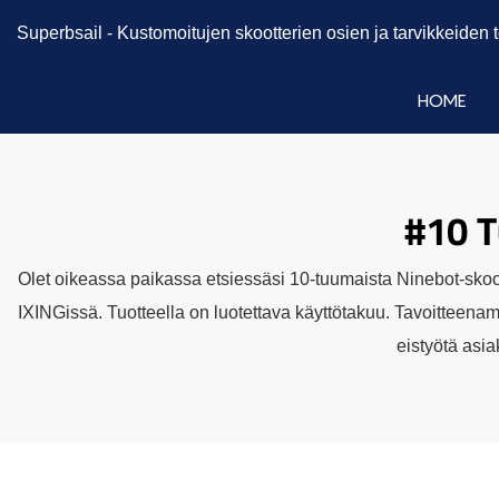
Superbsail -
Kustomoitujen skootterien osien ja tarvikkeiden
HOME
#10 T
Olet oikeassa paikassa etsiessäsi 10-tuumaista Ninebot-skoot
IXINGissä. Tuotteella on luotettava käyttötakuu. Tavoitteenamm
eistyötä asi