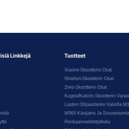
isiä Linkkejä
Tuotteet
Xiaomi-Skootterin Osat
Ninebot-Skootterin Osat
Zero-Skootterin Osat
Kugoo/Kukirin-Skootterin Varao
Lasten Ohjaustanko Valoilla M
eistä
M365 Käsijarru Ja Sivuseisonta
yttä
Renkaanvaihtotyökalu