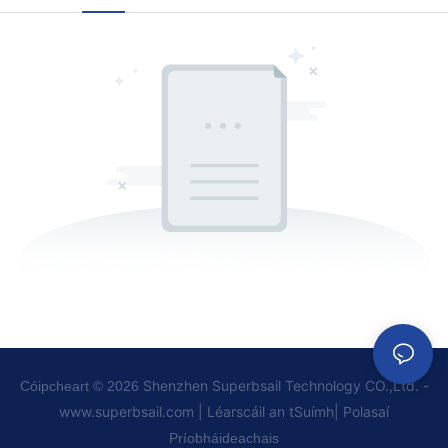
Shenzhen Superbsail Technology CO.,Ltd. -
Cóipcheart © 2026
www.superbsail.com
|
Léarscáil an tSuímh
|
Polasaí
Príobháideachais