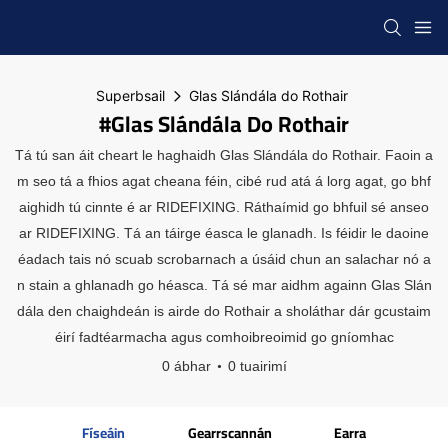
Superbsail
Glas Slándála do Rothair
#Glas Slándála Do Rothair
Tá tú san áit cheart le haghaidh Glas Slándála do Rothair. Faoin a
m seo tá a fhios agat cheana féin, cibé rud atá á lorg agat, go bhf
aighidh tú cinnte é ar RIDEFIXING. Ráthaímid go bhfuil sé anseo
ar RIDEFIXING. Tá an táirge éasca le glanadh. Is féidir le daoine
éadach tais nó scuab scrobarnach a úsáid chun an salachar nó a
n stain a ghlanadh go héasca. Tá sé mar aidhm againn Glas Slán
dála den chaighdeán is airde do Rothair a sholáthar dár gcustaim
éirí fadtéarmacha agus comhoibreoimid go gníomhac
0 ábhar
0 tuairimí
Físeáin
Gearrscannán
Earra