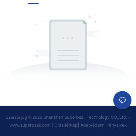
Shenzhen Superbsail Technology CO.,Ltd. -
Szerzői jog © 2026
www.superbsail.com
|
Oldaltérkép
|
Adatvédelmi
irányelvek