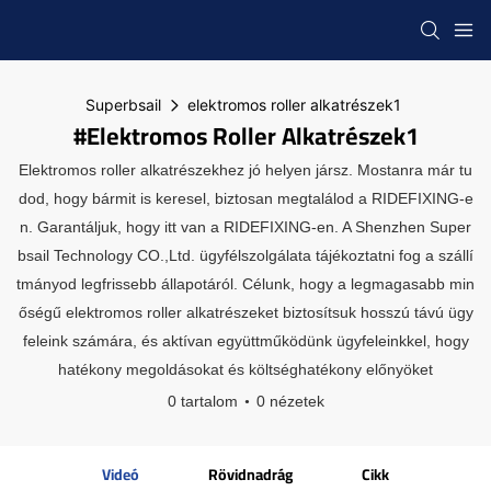
Superbsail
elektromos roller alkatrészek1
#elektromos Roller Alkatrészek1
Elektromos roller alkatrészekhez jó helyen jársz. Mostanra már tu
dod, hogy bármit is keresel, biztosan megtalálod a RIDEFIXING-e
n. Garantáljuk, hogy itt van a RIDEFIXING-en. A Shenzhen Super
bsail Technology CO.,Ltd. ügyfélszolgálata tájékoztatni fog a szállí
tmányod legfrissebb állapotáról. Célunk, hogy a legmagasabb min
őségű elektromos roller alkatrészeket biztosítsuk hosszú távú ügy
feleink számára, és aktívan együttműködünk ügyfeleinkkel, hogy
hatékony megoldásokat és költséghatékony előnyöket
0 tartalom
0 nézetek
Videó
Rövidnadrág
Cikk