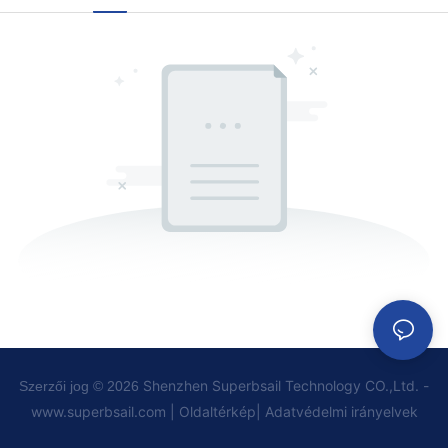
Shenzhen Superbsail Technology CO.,Ltd. -
Szerzői jog © 2026
www.superbsail.com
|
Oldaltérkép
|
Adatvédelmi
irányelvek