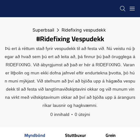
Superbsail
Ridefixing vespudekk
#Ridefixing Vespudekk
Þú ert á réttum stað fyrir vespudekk til að festa við. Nú veistu nú þ
egar að hvað sem þú ert að leita að, þá finnur þú það örugglega á
RIDEFIXING. Við ábyrgjumst að það er hér á RIDEFIXING. Varan
er litþolin og mun ekki dofna jafnvel eftir endurtekna þvotta, þó hú
n muni mýkjast. Við stefnum að því að bjóða upp á hágæða vespu
dekk til að festa við langtímaviðskiptavini okkar og við munum vin
na virkt með viðskiptavinum okkar að því að bjóða upp á árangurs
ríkar lausnir og hagkvæmni.
0 innihald
0 útsýni
Myndbönd
Stuttbuxur
Grein