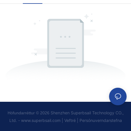
Shenzhen Superbsail Technology CO.,
Höfundarréttur © 2026
Ltd. -
www.superbsail.com
|
Veftré
|
Persónuverndarstefna