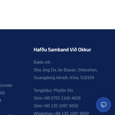
Hafðu Samband Við Okkur
Bæta við:
Sha Jing Da Jie Baoan, Shenzhen,
Guangdong héraði, Kína, 518104
Scooter
Tengiliður:
Phyllis Shi
365
Sími:
+86 0755 2100 4828
f
Sími:
+86 135 1097 6650
WhatsApp:
+86 135 1097 6650