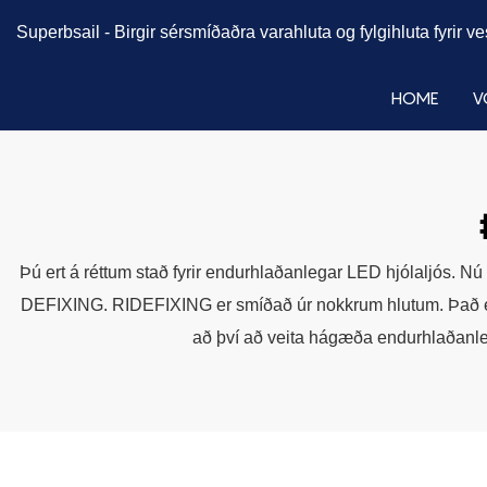
Superbsail -
Birgir sérsmíðaðra varahluta og fylgihluta fyrir v
HOME
V
Þú ert á réttum stað fyrir endurhlaðanlegar LED hjólaljós. N
DEFIXING. RIDEFIXING er smíðað úr nokkrum hlutum. Það er f
að því að veita hágæða endurhlaðanleg