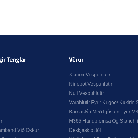
ir Tenglar
Vörur
Xiaomi Vespuhlutir
Ninebot Vespuhlutir
Núll Vespuhlutir
Varahlutir Fyrir Kugoo/ Kukirin 
Barnastýri Með Ljósum Fyrir M
r
M365 Handbremsa Og Standhlí
amband Við Okkur
Dekkjaskiptitól