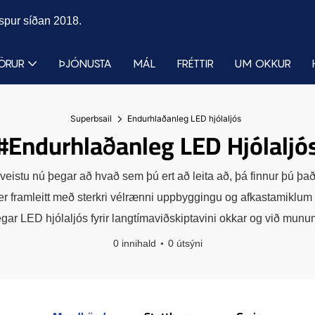
espur síðan 2018.
ÖRUR
ÞJÓNUSTA
MÁL
FRÉTTIR
UM OKKUR
Superbsail
Endurhlaðanleg LED hjólaljós
#Endurhlaðanleg LED Hjólaljó
ú veistu nú þegar að hvað sem þú ert að leita að, þá finnur þú 
ramleitt með sterkri vélrænni uppbyggingu og afkastamiklum í
ar LED hjólaljós fyrir langtímaviðskiptavini okkar og við munu
0 innihald
0 útsýni