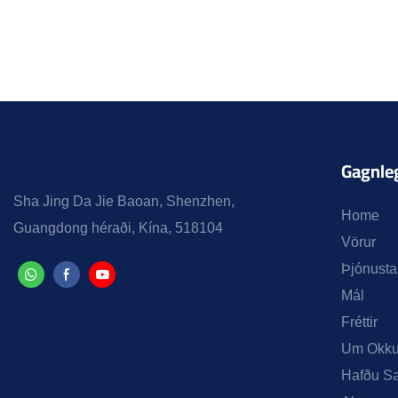
Gagnleg
Sha Jing Da Jie Baoan, Shenzhen,
Home
Guangdong héraði, Kína, 518104
Vörur
Þjónusta
Mál
Fréttir
Um Okku
Hafðu S