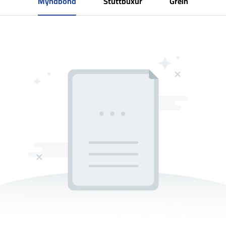
Myndbönd
Stuttbuxur
Grein