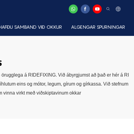
HAFÐU SAMBAND VIÐ OKKUR
ALGENGAR SPURNINGAR
s
það örugglega á RIDEFIXING. Við ábyrgjumst að það er hér á RI
hlutum eins og mótor, legum, gírum og gírkassa. Við stefnum
m vinna virkt með viðskiptavinum okkar