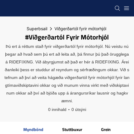
Superbsail
Viðgerðartól fyrir mótorhjól
#Viðgerðartól Fyrir Mótorhjól
Þú ert á réttum stað fyrir viðgerðartól fyrir mótorhjól. Nú veistu nú
þegar að hvað sem þú ert að leita að, þá finnur þú það örugglega
á RIDEFIXING. Við ábyrgjumst að það er hér á RIDEFIXING. Árei
ðanleiki þess er studdur af reyndum og sérfræðingum okkar. Við s
tefnum að því að veita hágæða viðgerðartól fyrir mótorhjól fyrir lan
gtímaviðskiptavini okkar og við munum vinna virkt með viðskiptavi
num okkar að því að bjóða upp á árangursríkar lausnir og hagkv
æmni.
0 innihald
0 útsýni
Myndbönd
Stuttbuxur
Grein