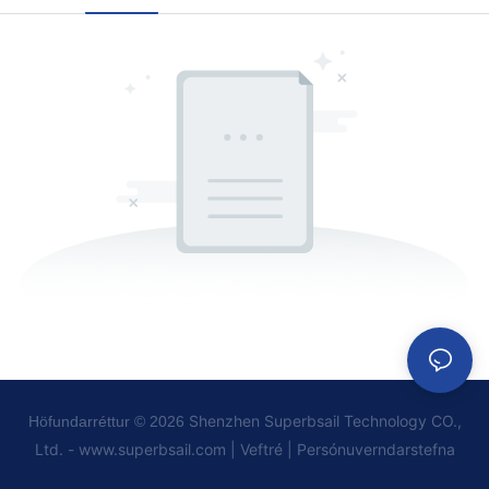
Shenzhen Superbsail Technology CO.,
Höfundarréttur © 2026
Ltd. -
www.superbsail.com
|
Veftré
|
Persónuverndarstefna