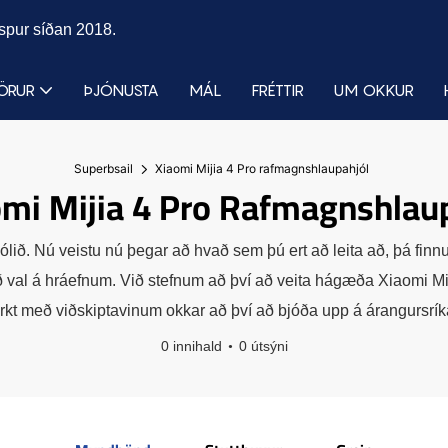
espur síðan 2018.
ÖRUR
ÞJÓNUSTA
MÁL
FRÉTTIR
UM OKKUR
Superbsail
Xiaomi Mijia 4 Pro rafmagnshlaupahjól
mi Mijia 4 Pro Rafmagnshlau
hjólið. Nú veistu nú þegar að hvað sem þú ert að leita að, þá f
val á hráefnum. Við stefnum að því að veita hágæða Xiaomi Miji
rkt með viðskiptavinum okkar að því að bjóða upp á árangursrí
0 innihald
0 útsýni