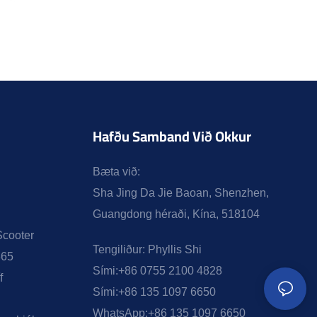
Hafðu Samband Við Okkur
Bæta við:
Sha Jing Da Jie Baoan, Shenzhen,
Guangdong héraði, Kína, 518104
Scooter
Tengiliður:
Phyllis Shi
365
Sími:
+86 0755 2100 4828
f
Sími:
+86 135 1097 6650
WhatsApp:
+86 135 1097 6650