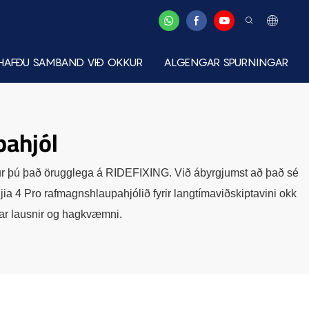
HAFÐU SAMBAND VIÐ OKKUR
ALGENGAR SPURNINGAR
pahjól
innur þú það örugglega á RIDEFIXING. Við ábyrgjumst að það sé
a 4 Pro rafmagnshlaupahjólið fyrir langtímaviðskiptavini okk
kar lausnir og hagkvæmni.