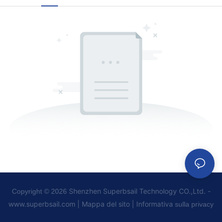
Shenzhen Superbsail Technology CO.,Ltd. -
Copyright © 2026
www.superbsail.com
|
Mappa del sito
|
Informativa
sulla privacy