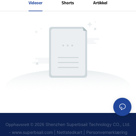
Videoer
Shorts
Artikkel
Shenzhen Superbsail Technology CO., Ltd.
Opphavsrett © 2026
-
www.superbsail.com
|
Nettstedkart
|
Personvernerklæring