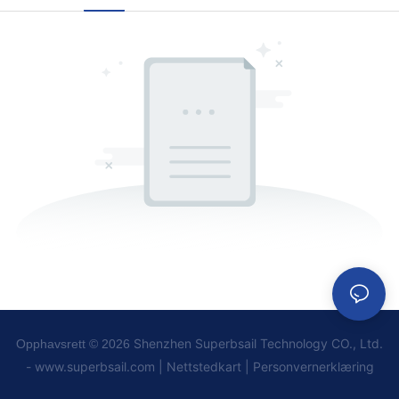
Shenzhen Superbsail Technology CO., Ltd.
Opphavsrett © 2026
-
www.superbsail.com
|
Nettstedkart
|
Personvernerklæring