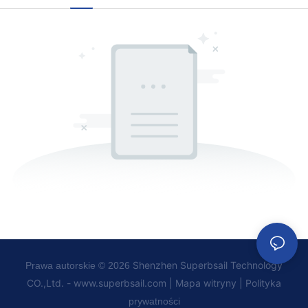
Shenzhen Superbsail Technology
Prawa autorskie © 2026
CO.,Ltd. -
www.superbsail.com
|
Mapa witryny
|
Polityka
prywatności