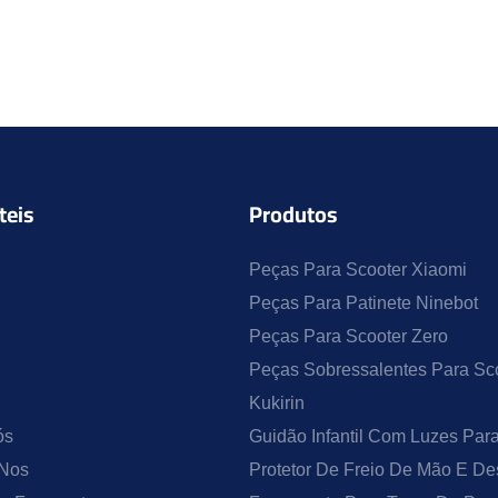
teis
Produtos
Peças Para Scooter Xiaomi
Peças Para Patinete Ninebot
Peças Para Scooter Zero
Peças Sobressalentes Para Sco
Kukirin
ós
Guidão Infantil Com Luzes Par
-Nos
Protetor De Freio De Mão E D