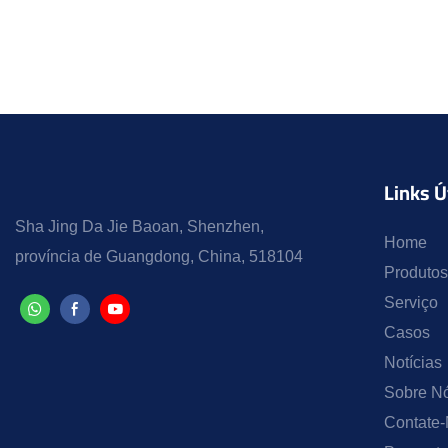
Links Ú
Sha Jing Da Jie Baoan, Shenzhen,
Home
província de Guangdong, China, 518104
Produtos
Serviço
Casos
Notícias
Sobre N
Contate