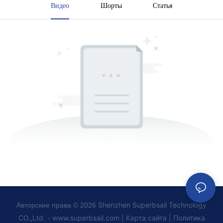
Видео
Шорты
Статья
Shenzhen Superbsail Technology
Авторские права © 2026
CO.,Ltd. -
www.superbsail.com
|
Карта сайта
|
Политика