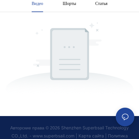
Видео
Шорты
Статья
Shenzhen Superbsail Technology
Авторские права © 2026
CO.,Ltd. -
www.superbsail.com
|
Карта сайта
|
Политика