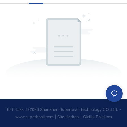
Shenzhen Superbsail Technology CO.,Ltd. -
Telif Hakkı © 2026
www.superbsail.com
|
Site Haritası
|
Gizlilik
Politikası