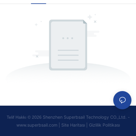
Shenzhen Superbsail Technology CO.,Ltd. -
Telif Hakkı © 2026
www.superbsail.com
|
Site Haritası
|
Gizlilik
Politikası