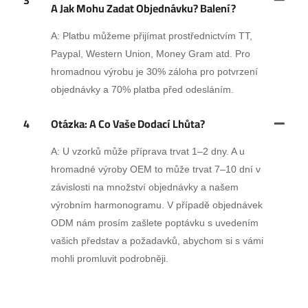
3
A Jak Mohu Zadat Objednávku? Balení?
A: Platbu můžeme přijímat prostřednictvím TT,
Paypal, Western Union, Money Gram atd. Pro
hromadnou výrobu je 30% záloha pro potvrzení
objednávky a 70% platba před odesláním.
4
Otázka: A Co Vaše Dodací Lhůta?
A: U vzorků může příprava trvat 1–2 dny. A u
hromadné výroby OEM to může trvat 7–10 dní v
závislosti na množství objednávky a našem
výrobním harmonogramu. V případě objednávek
ODM nám prosím zašlete poptávku s uvedením
vašich představ a požadavků, abychom si s vámi
mohli promluvit podrobněji.