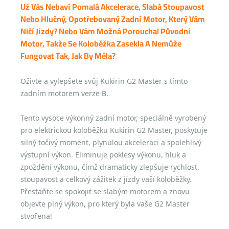
Už Vás Nebaví Pomalá Akcelerace, Slabá Stoupavost
Nebo Hlučný, Opotřebovaný Zadní Motor, Který Vám
Ničí Jízdy? Nebo Vám Možná Porouchal Původní
Motor, Takže Se Koloběžka Zasekla A Nemůže
Fungovat Tak, Jak By Měla?
Oživte a vylepšete svůj Kukirin G2 Master s tímto
zadním motorem verze B.
Tento vysoce výkonný zadní motor, speciálně vyrobený
pro elektrickou koloběžku Kukirin G2 Master, poskytuje
silný točivý moment, plynulou akceleraci a spolehlivý
výstupní výkon. Eliminuje poklesy výkonu, hluk a
zpoždění výkonu, čímž dramaticky zlepšuje rychlost,
stoupavost a celkový zážitek z jízdy vaší koloběžky.
Přestaňte se spokojit se slabým motorem a znovu
objevte plný výkon, pro který byla vaše G2 Master
stvořena!