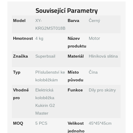
Související Parametry
Model
XY-
Barva
Černý
KRG2MST018B
Motor
Hmotnost
4 kg
Název
produktu
Značka
Superbsail
Materiál
Hliníková slitina
Typ
Příslušenství ke
Místo
Čína
koloběžkám
původu
Vhodné
Elektrická
Funkce
Díly pro skútry
pro
koloběžka
Kukirin G2
Master
MOQ
5 PCS
Velikost
45*45*45cm
jednoho