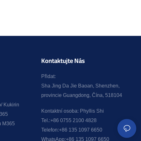
Kontaktujte Nás
Přidat:
Sha Jing Da Jie Baoan, Shenzhen,
provincie Guangdong, Čína, 518104
/ Kukirin
Kontaktní osoba:
Phyllis Shi
M365
Tel.:
+86 0755 2100 4828
ku M365
Telefon:
+86 135 1097 6650
WhatsApp:
+86 135 1097 6650