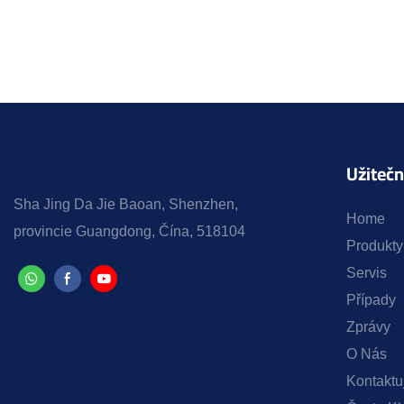
Užiteč
Sha Jing Da Jie Baoan, Shenzhen,
Home
provincie Guangdong, Čína, 518104
Produkty
Servis
Případy
Zprávy
O Nás
Kontaktu