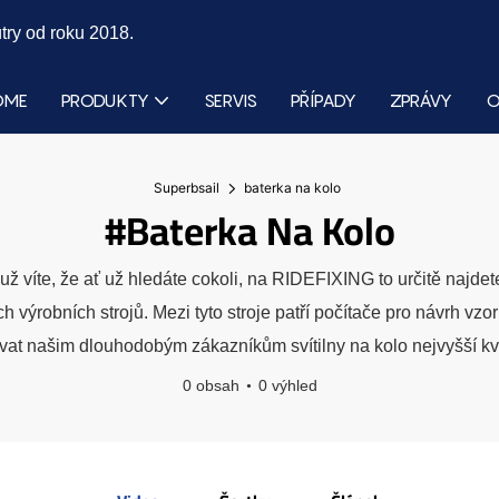
try od roku 2018.
OME
PRODUKTY
SERVIS
PŘÍPADY
ZPRÁVY
O
Superbsail
baterka na kolo
#baterka Na Kolo
í už víte, že ať už hledáte cokoli, na RIDEFIXING to určitě naj
výrobních strojů. Mezi tyto stroje patří počítače pro návrh vzorů, ř
vat našim dlouhodobým zákazníkům svítilny na kolo nejvyšší kva
0 obsah
0 výhled