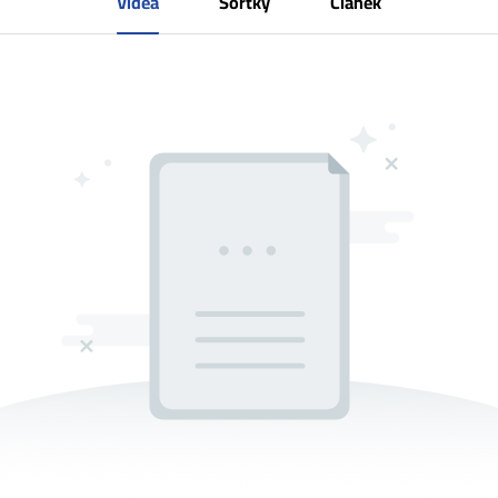
Videa
Šortky
Článek