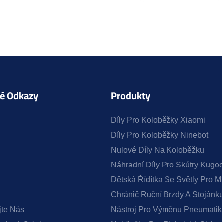
né Odkazy
Produkty
Díly Pro Koloběžky Xiaomi
Díly Pro Koloběžky Ninebot
Nulové Díly Na Koloběžku
Náhradní Díly Pro Skútry Kugoo
Dětská Řídítka Se Světly Pro 
Chránič Ruční Brzdy A Stoján
jte Nás
Nástroj Pro Výměnu Pneumatik