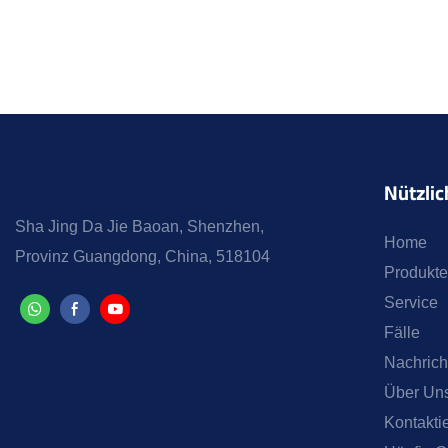
Nützlic
Sha Jing Da Jie Baoan, Shenzhen,
Home
Provinz Guangdong, China, 518104
Produkte
Service
Fälle
Nachrich
Über Un
Kontakti