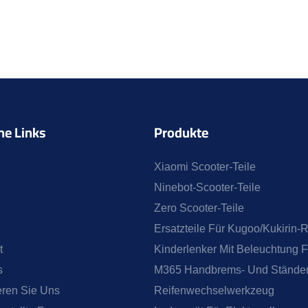
he Links
Produkte
Xiaomi Scooter-Teile
Ninebot-Scooter-Teile
Zero Scooter-Teile
Ersatzteile Für Kugoo/Kukirin-R
t
Kinderlenker Mit Beleuchtung 
s
M365 Handbrems- Und Ständer
eren Sie Uns
Reifenwechselwerkzeug