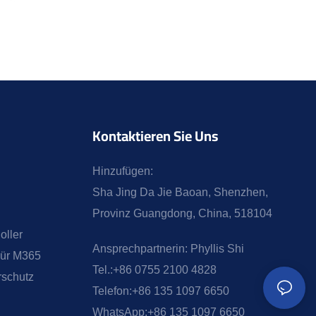
Kontaktieren Sie Uns
Hinzufügen:
Sha Jing Da Jie Baoan, Shenzhen,
Provinz Guangdong, China, 518104
oller
Ansprechpartnerin:
Phyllis Shi
Für M365
Tel.:
+86 0755 2100 4828
schutz
Telefon:
+86 135 1097 6650
WhatsApp:
+86 135 1097 6650