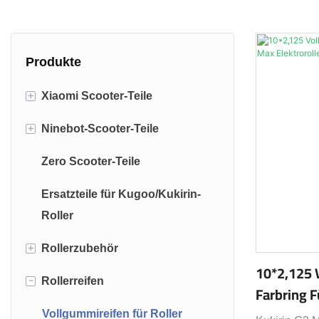
Produkte
+
Xiaomi Scooter-Teile
+
Ninebot-Scooter-Teile
Xiaomi M365 Teile
Zero Scooter-Teile
Ninebot Max G30 Teile
Ersatzteile für Kugoo/Kukirin-
Ninebot ES2 ES4 Teile
Roller
+
Rollerzubehör
10*2,125 
-
Rollerreifen
Schloss für Elektroroller
Farbring F
Elektrorol
Rollertaschen
Vollgummireifen für Roller