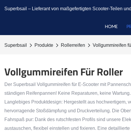
Superbsail –
Lieferant von maßgefertigten Scooter-Teilen und
HOME
P
Superbsail
Produkte
Rollerreifen
Vollgummireifen fü
Vollgummireifen Für Roller
Der Superbsail Vollgummireifen für E-Scooter mit Pannenschu
ständigen Reifenpannen! Keine Reparaturen, keine Wartung.
Langlebiges Produktdesign: Hergestellt aus hochwertigem, ve
hervorragende Stoßdämpfung und Druckverteilung. Die Oberflä
Fahrspaß pur: Dank des rutschfesten Profils sind unsere Ele
austauschen, flexibel einstellen und fixieren. Eine detaillier