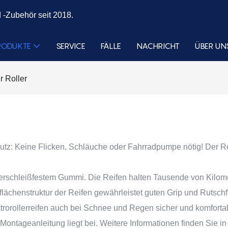
 -Zubehör seit 2018.
RODUKTE
SERVICE
FÄLLE
NACHRICHT
ÜBER UN
r Roller
tz: Keine Flicken, Schläuche oder Fahrradpumpe nötig! Der Rei
rschleißfestem Gummi. Die Reifen halten Tausende von Kilomete
chenstruktur der Reifen gewährleistet guten Grip und Rutschfe
ktrorollerreifen auch bei Schnee und Regen sicher und komforta
te Montageanleitung liegt bei. Weitere Informationen finden Sie 