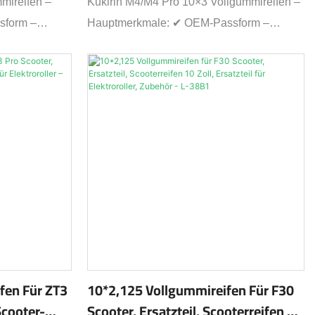
mireifen –
Kukirin M4/M4 Pro 10×3 Vollgummireifen –
sform –
Hauptmerkmale: ✔ OEM-Passform –
oter ✔
Exakter Ersatz für M4/M4 Pro Modelle ✔
VA-Schaum
Pannensicher – Vollgummikern aus EVA
iffigkeit –
(70A Härte) ✔ Breites Profil – 7,6 cm Breite
aktion bei
für mehr Stabilität ✔ Einfache Montage –
nfache
Passend für Standard-10-Zoll-Felgen ✔
ard-8,5"-
Allwettertauglich –
ine
Hitzebeständig/kältebeständig (-30 °C bis
ch. Fahren Sie
70 °C) Sorgenfreies Fahren ohne Wartung!
en Upgrade!
fen Für ZT3
10*2,125 Vollgummireifen Für F30
Scooter-
Scooter, Ersatzteil, Scooterreifen 10