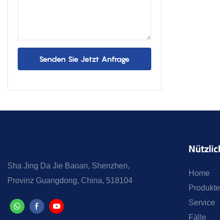
Senden Sie Jetzt Anfrage
Nützlic
Sha Jing Da Jie Baoan, Shenzhen,
Home
Provinz Guangdong, China, 518104
Produkte
Service
Fälle