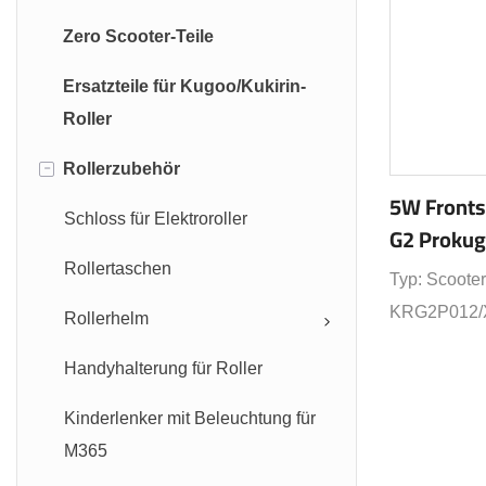
Zero Scooter-Teile
Ninebot Max G30 Teile
Ersatzteile für Kugoo/Kukirin-
Ninebot ES2 ES4 Teile
Roller
-
Rollerzubehör
5W Fronts
Schloss für Elektroroller
G2 Prokug
Elektrorol
Rollertaschen
Typ: Scoote
Ersatzteil
KRG2P012/
Rollerhelm
Verwendung: E
Handyhalterung für Roller
Produktname:
Elektrorolle
Kinderlenker mit Beleuchtung für
MAX
M365