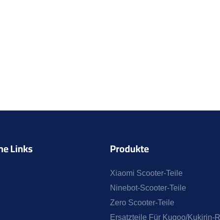
he Links
Produkte
Xiaomi Scooter-Teile
Ninebot-Scooter-Teile
Zero Scooter-Teile
Ersatzteile Für Kugoo/Kukirin-R