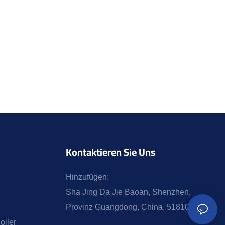
Kontaktieren Sie Uns
Hinzufügen:
Sha Jing Da Jie Baoan, Shenzhen,
Provinz Guangdong, China, 518104
oller