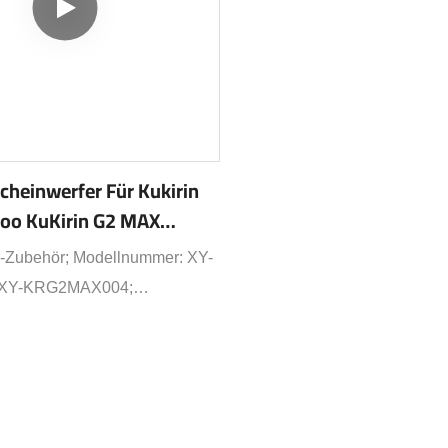
cheinwerfer Für Kukirin
oo KuKirin G2 MAX
ler Frontscheinwerfer
r-Zubehör; Modellnummer: XY-
e1
XY-KRG2MAX004;
lektroroller, Tretroller;
 Frontlicht; Kompatible
r: Kukirin G2 Pro/Kukirin G2