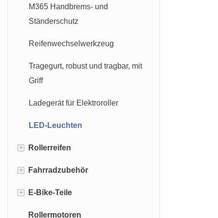
M365 Handbrems- und
Ständerschutz
Reifenwechselwerkzeug
Tragegurt, robust und tragbar, mit
Griff
Ladegerät für Elektroroller
LED-Leuchten
+
Rollerreifen
+
Fahrradzubehör
Vollgummireifen für Roller
+
E-Bike-Teile
Straßenreifen
Handgelenkschlaufe
Rückspiegel
Rollermotoren
Geländereifen
OUXI V8 Teile