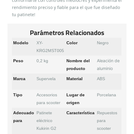
conformarte con controles mediocres y experimenta el
rendimiento preciso y fiable para el que fue diseñado
tu patinete!
Parámetros Relacionados
Modelo
XY-
Color
Negro
KRG2MST005
Aleación de
Peso
0,2 kg
Nombre del
aluminio
producto
Marca
Supervela
Material
ABS
Tipo
Accesorios
Lugar de
Porcelana
para scooter
origen
Adecuado
Patinete
Característica
Repuestos
para
eléctrico
para
Kukirin G2
scooter