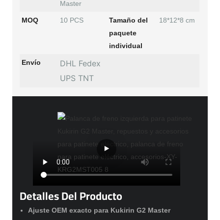
Master
MOQ
10 PCS
Tamaño del
18*12*8 cm
paquete
individual
Envío
DHL Fedex
UPS TNT
Detalles Del Producto
Ajuste OEM exacto para Kukirin G2 Master