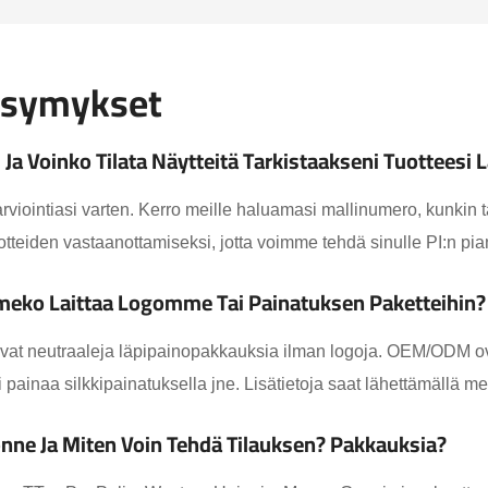
ysymykset
a Voinko Tilata Näytteitä Tarkistaakseni Tuotteesi 
arviointiasi varten. Kerro meille haluamasi mallinumero, kunkin t
uotteiden vastaanottamiseksi, jotta voimme tehdä sinulle PI:n pia
meko Laittaa Logomme Tai Painatuksen Paketteihin?
vat neutraaleja läpipainopakkauksia ilman logoja. OEM/ODM ova
 painaa silkkipainatuksella jne. Lisätietoja saat lähettämällä me
nne Ja Miten Voin Tehdä Tilauksen? Pakkauksia?