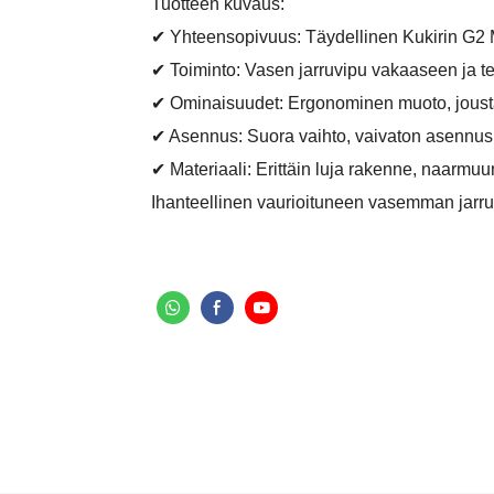
Tuotteen kuvaus:
✔ Yhteensopivuus: Täydellinen Kukirin G2
✔ Toiminto: Vasen jarruvipu vakaaseen ja 
✔ Ominaisuudet: Ergonominen muoto, joust
✔ Asennus: Suora vaihto, vaivaton asennus 
✔ Materiaali: Erittäin luja rakenne, naarmu
Ihanteellinen vaurioituneen vasemman jarruv