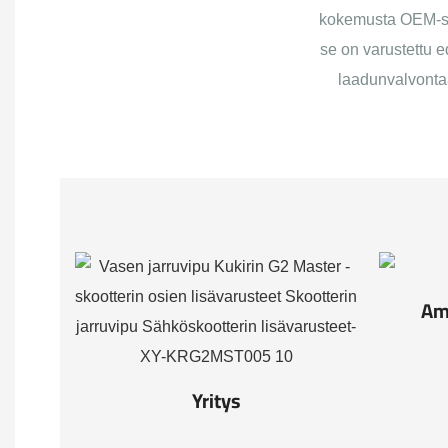
kokemusta OEM-suu
se on varustettu ed
laadunvalvontaa
Am
Yritys