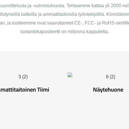
nnittelusta ja -valmistuksesta. Tehtaamme kattaa yli 2000 neli
istyneillä laitteilla ja ammattitaitoisilla työntekijöillä. Kiinnit
n, ja tuotteemme ovat saavuttaneet CE-, FCC- ja RoHS-sertifik
tuotantokapasiteetti on miljoona kappaletta.
mattitaitoinen Tiimi
Näytehuone