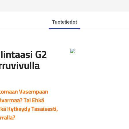
Tuotetiedot
lintaasi G2
ruvivulla
attomaan Vasempaan
ävarmaa? Tai Ehkä
kä Kytkeydy Tasaisesti,
rralla?