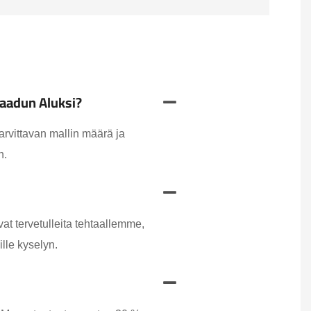
Laadun Aluksi?
arvittavan mallin määrä ja
n.
t tervetulleita tehtaallemme,
ille kyselyn.