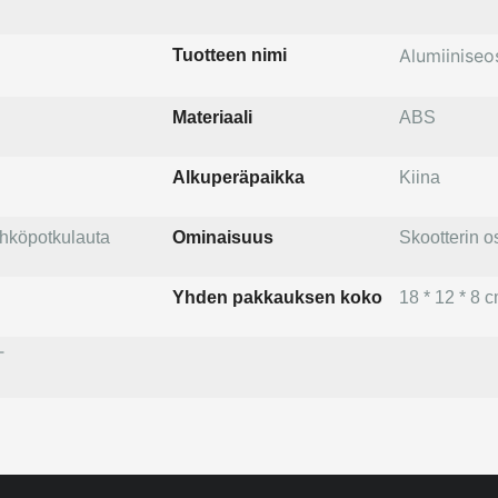
Alumiiniseo
Tuotteen nimi
Materiaali
ABS
Alkuperäpaikka
Kiina
ähköpotkulauta
Ominaisuus
Skootterin o
Yhden pakkauksen koko
18 * 12 * 8 
T