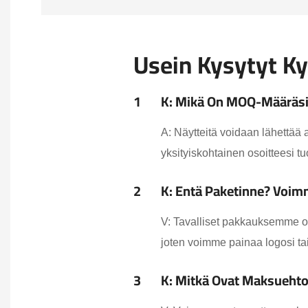
Usein Kysytyt K
1
K: Mikä On MOQ-Määräsi J
A: Näytteitä voidaan lähettää 
yksityiskohtainen osoitteesi t
2
K: Entä Paketinne? Voim
V: Tavalliset pakkauksemme o
joten voimme painaa logosi tai
3
K: Mitkä Ovat Maksuehto