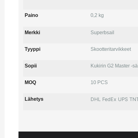
Paino
0,2 kg
Merkki
Superbsail
Tyyppi
Skootteritarvikkeet
Sopii
Kukirin G2 Master -s
MOQ
10 PCS
DHL FedEx UPS TN
Lähetys