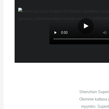
Shenzhen Superbs
Olemme kattava ja
myyntiin. Superb