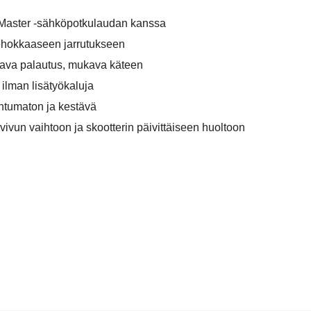
 Master -sähköpotkulaudan kanssa
tehokkaaseen jarrutukseen
ava palautus, mukava käteen
ilman lisätyökaluja
untumaton ja kestävä
ivun vaihtoon ja skootterin päivittäiseen huoltoon