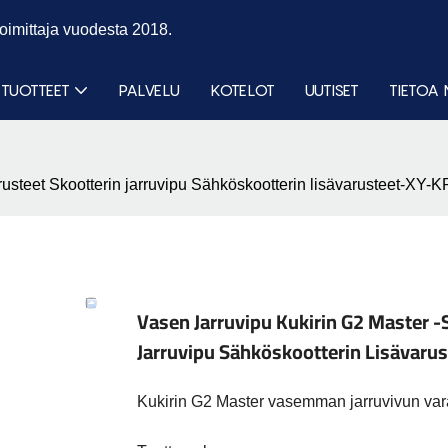
toimittaja vuodesta 2018.
TUOTTEET
PALVELU
KOTELOT
UUTISET
TIETOA 
varusteet Skootterin jarruvipu Sähköskootterin lisävarusteet-
Vasen Jarruvipu Kukirin G2 Master -
Jarruvipu Sähköskootterin Lisäva
Kukirin G2 Master vasemman jarruvivun var