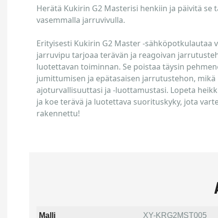
Herätä Kukirin G2 Masterisi henkiin ja päivitä se tä
vasemmalla jarruvivulla.
Erityisesti Kukirin G2 Master -sähköpotkulautaa 
jarruvipu tarjoaa terävän ja reagoivan jarrutuste
luotettavan toiminnan. Se poistaa täysin pehme
jumittumisen ja epätasaisen jarrutustehon, mikä
ajoturvallisuuttasi ja -luottamustasi. Lopeta hei
ja koe terävä ja luotettava suorituskyky, jota vart
rakennettu!
Malli
XY-KRG2MST005