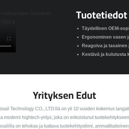
Tuotetiedot
Täydellinen OEM-sopi
Ergonominen vasen j
Reagoiva ja tasainen 
Kestävä ja kulutusta
Yrityksen Edut
ail Technology CO., LTD:llä on yli 10 vuoden kokemus langatto
 moderni hightech-yritys, joka on erikoistunut tuotekehitykseen
saililla on tehokas ja kattava tuotekehitystiimi, ammattitaitoinen