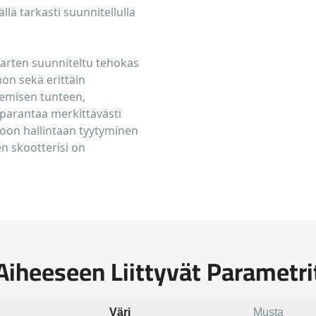
llä tarkasti suunnitellulla
varten suunniteltu tehokas
hon sekä erittäin
nemisen tunteen,
 parantaa merkittävästi
kkoon hallintaan tyytyminen
en skootterisi on
Aiheeseen Liittyvät Parametri
Väri
Musta