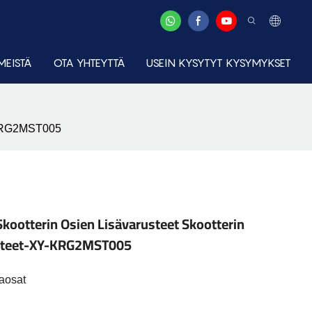
MEISTÄ
OTA YHTEYTTÄ
USEIN KYSYTYT KYSYMYKSET
XY-KRG2MST005
skootterin Osien Lisävarusteet Skootterin
rusteet-XY-KRG2MST005
aosat