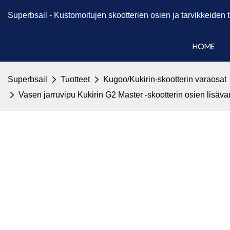
Superbsail -
Kustomoitujen skootterien osien ja tarvikkeiden
HOME
Superbsail
Tuotteet
Kugoo/Kukirin-skootterin varaosat
Vasen jarruvipu Kukirin G2 Master -skootterin osien lisä