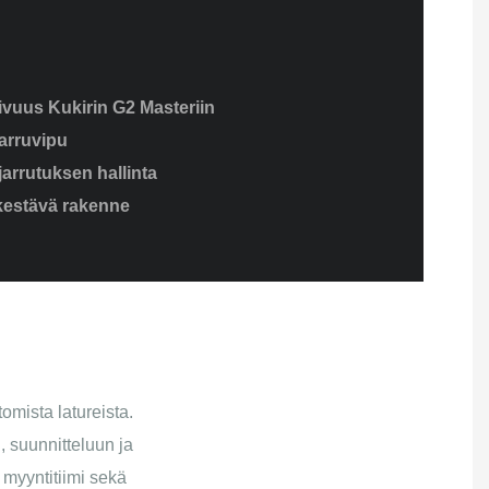
vuus Kukirin G2 Masteriin
arruvipu
jarrutuksen hallinta
 kestävä rakenne
mista latureista.
, suunnitteluun ja
 myyntitiimi sekä