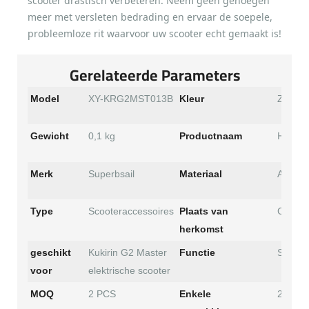
scooter drastisch verbeteren. Neem geen genoegen
meer met versleten bedrading en ervaar de soepele,
probleemloze rit waarvoor uw scooter echt gemaakt is!
Gerelateerde Parameters
Model
XY-KRG2MST013B
Kleur
Zwart
Hoofdk
Gewicht
0,1 kg
Productnaam
Merk
Superbsail
Materiaal
ABS
Type
Scooteraccessoires
Plaats van
China
herkomst
geschikt
Kukirin G2 Master
Functie
Scoote
voor
elektrische scooter
MOQ
2 PCS
Enkele
20*16*