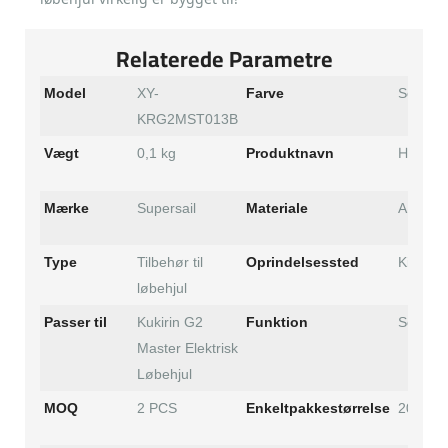
Relaterede Parametre
Model
XY-
Farve
Sort
KRG2MST013B
Hovedk
Vægt
0,1 kg
Produktnavn
Mærke
Supersail
Materiale
ABS
Type
Tilbehør til
Oprindelsessted
Kina
løbehjul
Passer til
Kukirin G2
Funktion
Scooter
Master Elektrisk
Løbehjul
MOQ
2 PCS
Enkeltpakkestørrelse
20*16*