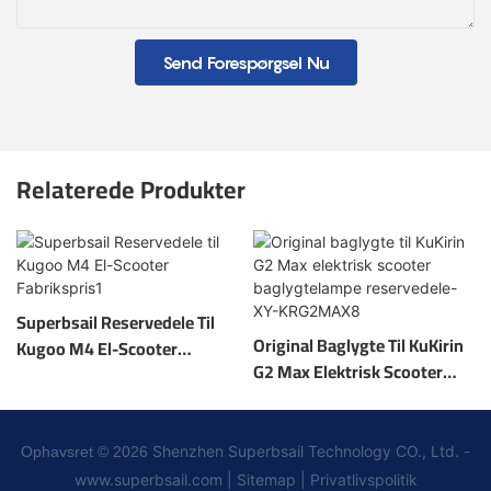
Send Forespørgsel Nu
Relaterede Produkter
Superbsail Reservedele Til
Original Baglygte Til KuKirin
Kugoo M4 El-Scooter
G2 Max Elektrisk Scooter
Fabrikspris1
Baglygtelampe Reservedele-
XY-KRG2MAX8
Shenzhen Superbsail Technology CO., Ltd. -
Ophavsret © 2026
www.superbsail.com
|
Sitemap
|
Privatlivspolitik