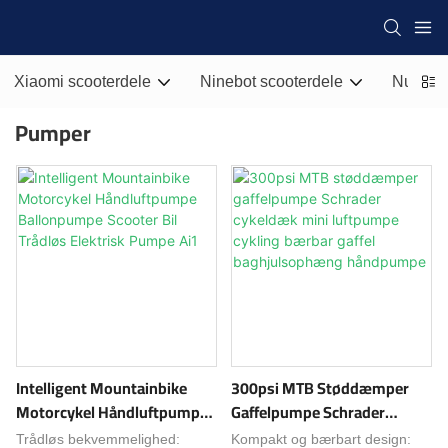
Xiaomi scooterdele
Ninebot scooterdele
Nul sco
Pumper
Intelligent Mountainbike
300psi MTB Støddæmper
Motorcykel Håndluftpumpe
Gaffelpumpe Schrader
Ballonpumpe Scooter Bil
Cykeldæk Mini Luftpumpe
Trådløs bekvemmelighed:
Kompakt og bærbart design: