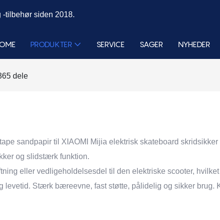
 -tilbehør siden 2018.
OME
PRODUKTER
SERVICE
SAGER
NYHEDER
365 dele
pe sandpapir til XIAOMI Mijia elektrisk skateboard skridsikker 
ker og slidstærk funktion.
 eller vedligeholdelsesdel til den elektriske scooter, hvilket
lang levetid. Stærk bæreevne, fast støtte, pålidelig og sikker bru