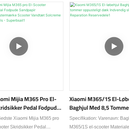
omi Mijia M365 Pro El-
Xiaomi M365/1S El-Løb
kridsikker Pedal Fodpude
Baghjul Med 8,5 Tomme
Oppusteligt Dæk Indven
Bedste Xiaomi Mijia M365 pro
Specifikation: Varenavn: Bagh
sesklistermærke Scooter
Baghjulsnav Reparation
ooter Skridsikker Pedal
M365/1S el-scooter Material