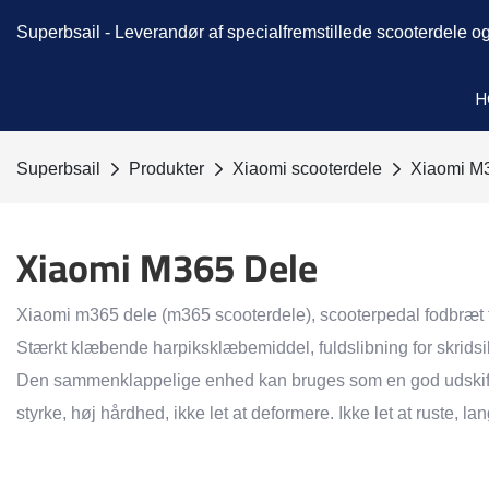
Superbsail -
Leverandør af specialfremstillede scooterdele og
H
Superbsail
Produkter
Xiaomi scooterdele
Xiaomi M
Xiaomi M365 Dele
Xiaomi m365 dele (m365 scooterdele), scooterpedal fodbræt ta
Stærkt klæbende harpiksklæbemiddel, fuldslibning for skridsik
Den sammenklappelige enhed kan bruges som en god udskiftning
styrke, høj hårdhed, ikke let at deformere. Ikke let at ruste, 