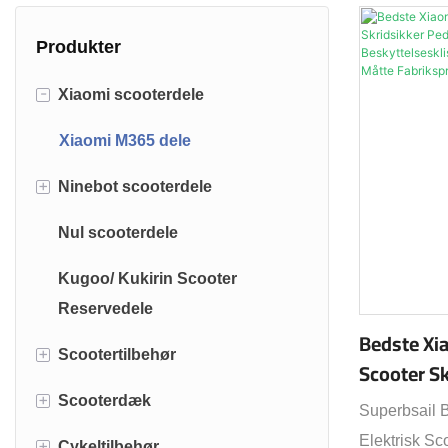
Produkter
-
Xiaomi scooterdele
Xiaomi M365 dele
+
Ninebot scooterdele
Nul scooterdele
Ninebot max G30 dele
Kugoo/ Kukirin Scooter
Ninebot ES2 ES4 dele
Reservedele
Bedste Xia
+
Scootertilbehør
Scooter S
Sandpapir
+
Scooterdæk
Lås til elektrisk løbehjul
Superbsail 
Beskyttel
Elektrisk Sc
+
Cykeltilbehør
Scootertasker
Solidt scooterdæk