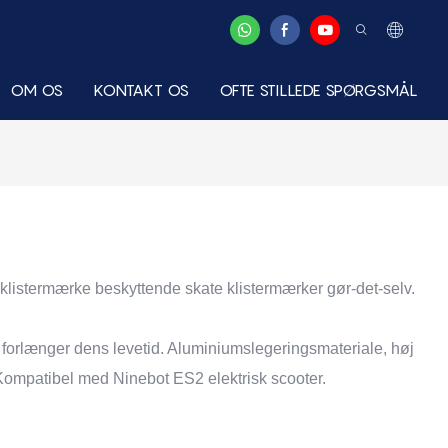
OM OS
KONTAKT OS
OFTE STILLEDE SPØRGSMÅL
klistermærke beskyttende skate klistermærker gør-det-selv.
 forlænger dens levetid. Aluminiumslegeringsmateriale, høj
g. Kompatibel med Ninebot ES2 elektrisk scooter.