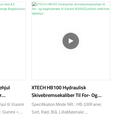
ehjul
XTECH HB100 Hydraulisk
r
Skivebremsekaliber Til For- Og
dig Slange
Baglinjetræk Til Xiaomi
jul til Xiaomi
Specifikation:Mode NR.: HB-100Farve:
M365/Dualtron Elektrisk Løbehjul
e: Gummi +
Sort, Rød, Blå, LillaMateriale: