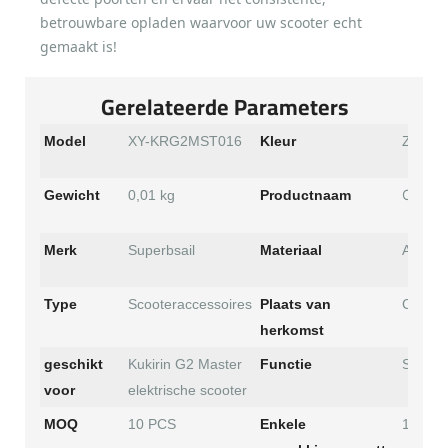
betrouwbare opladen waarvoor uw scooter echt
gemaakt is!
Gerelateerde Parameters
Model
XY-KRG2MST016
Kleur
Zwart
Oplaad
Gewicht
0,01 kg
Productnaam
Merk
Superbsail
Materiaal
ABS
Type
Scooteraccessoires
Plaats van
China
herkomst
geschikt
Kukirin G2 Master
Functie
Scoote
voor
elektrische scooter
MOQ
10 PCS
Enkele
15*15*