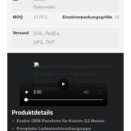
Elektroroller
MOQ
10 PCS
Einzelverpackungsgröße
15 x 15 
Versand
DHL, FedEx,
UPS, TNT
Produktdetails
Exakte OEM-Passform für Kukirin G2 Master
Komplette Ladeanschlussbaugruppe