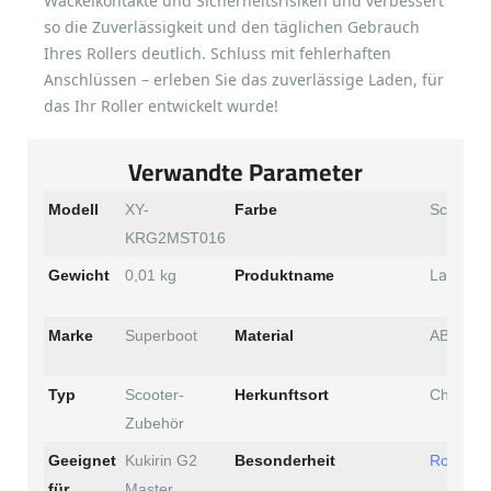
Wackelkontakte und Sicherheitsrisiken und verbessert
so die Zuverlässigkeit und den täglichen Gebrauch
Ihres Rollers deutlich. Schluss mit fehlerhaften
Anschlüssen – erleben Sie das zuverlässige Laden, für
das Ihr Roller entwickelt wurde!
Verwandte Parameter
Modell
XY-
Farbe
Schwarz
KRG2MST016
Ladeans
Gewicht
0,01 kg
Produktname
Marke
Superboot
Material
ABS
Typ
Scooter-
Herkunftsort
China
Zubehör
Geeignet
Kukirin G2
Besonderheit
Rollertei
für
Master