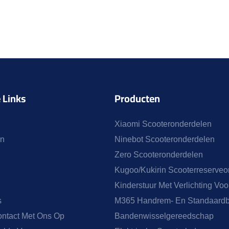
 Links
Producten
Xiaomi Scooteronderdelen
en
Ninebot Scooteronderdelen
Zero Scooteronderdelen
Kugoo/Kukirin Scooterreserve
Kinderstuur Met Verlichting Vo
s
M365 Handrem- En Standaard
ntact Met Ons Op
Bandenwisselgereedschap