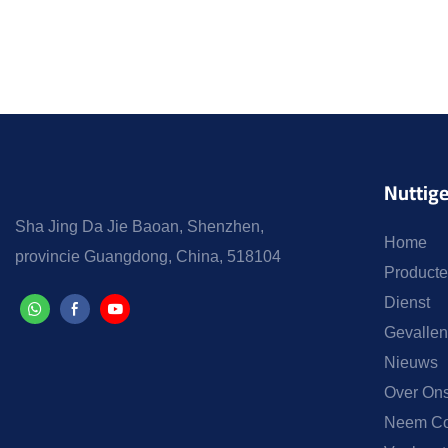
Nuttige
Sha Jing Da Jie Baoan, Shenzhen,
Home
provincie Guangdong, China, 518104
Product
Dienst
Gevallen
Nieuws
Over On
Neem Co