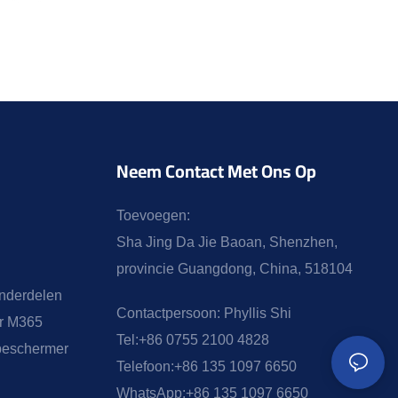
Neem Contact Met Ons Op
Toevoegen:
Sha Jing Da Jie Baoan, Shenzhen,
provincie Guangdong, China, 518104
onderdelen
Contactpersoon:
Phyllis Shi
or M365
Tel:
+86 0755 2100 4828
beschermer
Telefoon:
+86 135 1097 6650
WhatsApp:
+86 135 1097 6650