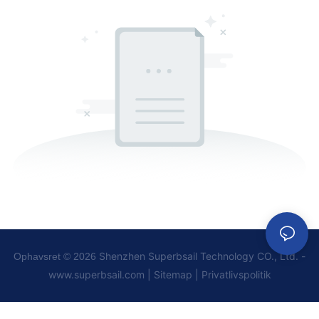
Shenzhen Superbsail Technology CO., Ltd. -
Ophavsret © 2026
www.superbsail.com
|
Sitemap
|
Privatlivspolitik