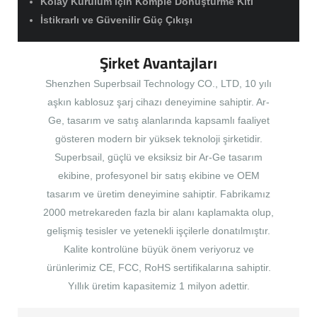
Kolay Kurulum için Komple Dönüştürme Kiti
İstikrarlı ve Güvenilir Güç Çıkışı
Şirket Avantajları
Shenzhen Superbsail Technology CO., LTD, 10 yılı
aşkın kablosuz şarj cihazı deneyimine sahiptir. Ar-
Ge, tasarım ve satış alanlarında kapsamlı faaliyet
gösteren modern bir yüksek teknoloji şirketidir.
Superbsail, güçlü ve eksiksiz bir Ar-Ge tasarım
ekibine, profesyonel bir satış ekibine ve OEM
tasarım ve üretim deneyimine sahiptir. Fabrikamız
2000 metrekareden fazla bir alanı kaplamakta olup,
gelişmiş tesisler ve yetenekli işçilerle donatılmıştır.
Kalite kontrolüne büyük önem veriyoruz ve
ürünlerimiz CE, FCC, RoHS sertifikalarına sahiptir.
Yıllık üretim kapasitemiz 1 milyon adettir.