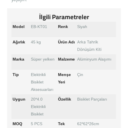
İlgili Parametreler
Model
EB-KT01
Renk
Siyah
Arka Tahrik
Ağırlık
45 kg
Ürün Adı
Dönüşüm Kiti
Marka
Süper yelken
Malzeme
Alüminyum Alaşımı
Tip
Elektrikli
Menşe
Çin
Bisiklet
Yeri
Aksesuarları
Uygun
20*4.0
Özellik
Bisiklet Parçaları
Elektrikli
Bisiklet
MOQ
5 PCS
Tek
62*62*26cm