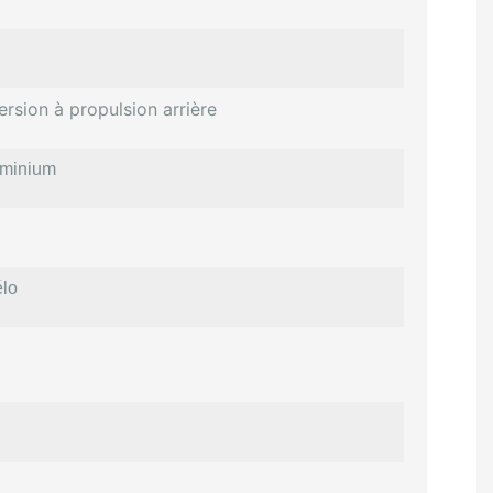
ersion à propulsion arrière
uminium
élo