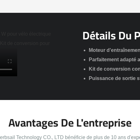
Détails Du 
Moteur d'entraînemen
Parfaitement adapté a
Kit de conversion comp
Puissance de sortie st
Avantages De L'entreprise
bsail Technology CO., LTD bénéficie de plus de 10 ans d'exp