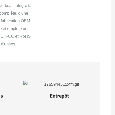
erbsail intègre la
 complète, d'une
 fabrication OEM.
te et emploie un
s CE, FCC et RoHS
 d'unités.
ns
Entrepôt