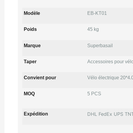
Modèle
EB-KT01
Poids
45 kg
Marque
Superbasail
Taper
Accessoires pour vélo
Convient pour
Vélo électrique 20*4.
MOQ
5 PCS
DHL FedEx UPS TN
Expédition