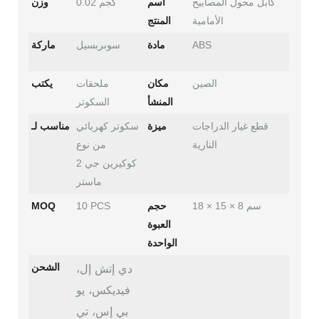
كابل محول المصابيح
اسم
0.02 كجم
وزن
الأمامية
المنتج
ABS
مادة
سوبربسيل
ماركة
الصين
مكان
ملحقات
يكتب
المنشأ
السكوتر
قطع غيار الدراجات
ميزة
سكوتر كهربائي
مناسب لـ
النارية
من نوع
كوكيرين جي 2
ماستر
18 × 15 × 8 سم
حجم
10 PCS
MOQ
العبوة
الواحدة
دي إتش إل،
الشحن
فيديكس، يو
بي إس، تي