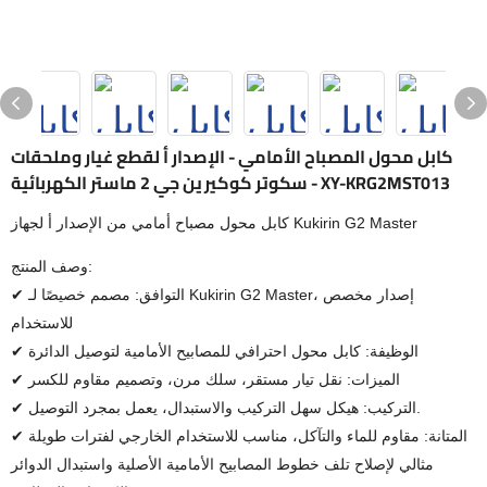
كابل محول المصباح الأمامي - الإصدار أ لقطع غيار وملحقات
سكوتر كوكيرين جي 2 ماستر الكهربائية - XY-KRG2MST013
كابل محول مصباح أمامي من الإصدار أ لجهاز Kukirin G2 Master
وصف المنتج:
✔ التوافق: مصمم خصيصًا لـ Kukirin G2 Master، إصدار مخصص
للاستخدام
✔ الوظيفة: كابل محول احترافي للمصابيح الأمامية لتوصيل الدائرة
✔ الميزات: نقل تيار مستقر، سلك مرن، وتصميم مقاوم للكسر
✔ التركيب: هيكل سهل التركيب والاستبدال، يعمل بمجرد التوصيل.
✔ المتانة: مقاوم للماء والتآكل، مناسب للاستخدام الخارجي لفترات طويلة
مثالي لإصلاح تلف خطوط المصابيح الأمامية الأصلية واستبدال الدوائر