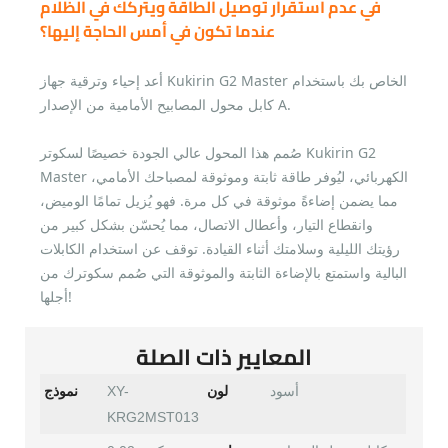
في عدم استقرار توصيل الطاقة ويتركك في الظلام
عندما تكون في أمس الحاجة إليها؟
أعد إحياء وترقية جهاز Kukirin G2 Master الخاص بك باستخدام
كابل محول المصابيح الأمامية من الإصدار A.
صُمم هذا المحول عالي الجودة خصيصًا لسكوتر Kukirin G2
Master الكهربائي، ليُوفر طاقة ثابتة وموثوقة لمصباحك الأمامي،
مما يضمن إضاءةً موثوقة في كل مرة. فهو يُزيل تمامًا الوميض،
وانقطاع التيار، وأعطال الاتصال، مما يُحسّن بشكل كبير من
رؤيتك الليلية وسلامتك أثناء القيادة. توقف عن استخدام الكابلات
البالية واستمتع بالإضاءة الثابتة والموثوقة التي صُمم سكوترك من
أجلها!
المعايير ذات الصلة
أسود
لون
XY-
نموذج
KRG2MST013