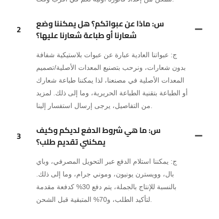
س: ماذا عن عبواتكم؟ هل يمكننا وضع
2
شعارنا أو طباعة شعارنا عليها؟
ج: عبواتنا العادية عبارة عن عبوات بلاستيكية شفافة
بدون شعارات، ونرحب بتصنيع المعدات الأصلية/تصميم
المعدات الأصلية في مصنعنا، لذا يمكننا طباعة شعارك
أو الطباعة بتقنية الطباعة الحريرية، وما إلى ذلك. لمزيد
من التفاصيل، يرجى إرسال استفسار إلينا.
س: ما هي شروط الدفع لديكم وكيف
3
يمكنني تقديم طلب؟
ج: يمكننا استلام الدفع عبر التحويل المصرفي، وباي
بال، وويسترن يونيون، وموني جرام، وما إلى ذلك.
بالنسبة للإنتاج بالجملة، يتم دفع 30% كدفعة مقدمة
لتأكيد الطلب، و70% المتبقية قبل الشحن.