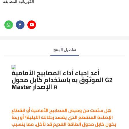
الكهربائية المطابقة
تفاصيل المنتج
أعد إحياء أداء المصابيح الأمامية
الموثوق به باستخدام كابل محول G2
Master الإصدار A
هل سئمت من وميض المصابيح الأمامية أو انقطاع
الإضاءة المتقطع الذي يفسد رحلاتك الليلية؟ أو ربما
يكون كابل محول الطاقة القديم قد تآكل، مما يتسبب