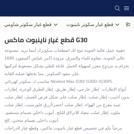
رو
قطع غيار سكوتر ناينبوت
قطع غيار سكوتر شاومي
قطع غيار ناينبوت ماكس G30
حقيبة حمل عالية الجودة تتيح لك اصطحاب سكوترك أينما تريد. مصنوعة
من قماش أكسفورد 1680D عالي الجودة، مقاوم للماء والتمزق. مزودة
بحزام يد مزدوج معزز لسهولة الحمل. قابلة للطي بشكل مضغوط لتركيبها
على مقود السكوتر، مما يجعلها عملية للغاية.
مناسب لـ: سكوتر كهربائي Ninebot Max G30/ G30D /G30PL.
أنواع الإطارات: إطار خارجي، إطار طريق، إطار للطرق الوعرة، إطارات
بدون أنابيب، إطار صلب، إطار صلب على شكل قرص العسل، إطار صلب
شبه مفرغ من الهواء، إطار صلب أخضر/أزرق فلورسنت، إطار صلب
ملون، إطار صلب مضاد للانزلاق للثلج، أنبوب داخلي بصمام مستقيم،
أنبوب داخلي بصمام منحني، إلخ.
مرحباً بكم في تخصيص قطع غيار ناينبوت ماكس، وقطع غيار الدراجات