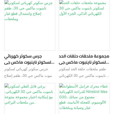
أمامي بديل للسكوتر، المادة: ABS،
والخلفية القديمة أو التالفة للسكوتر
فرامل
لسكوترات Xiaomi M365 ES1
اللون: كما هو موضح في الصور،
الكهربائي بكفاءة. 5. أداء المحرك
ES2 ES4/Max g30 الكهربائية.
الوزن: حوالي 60 جرامًا، الموديل
فائق، ...
الوظيفة: حقيبة مقاومة للماء،
المناسب: MAX G30، قائمة
للتخزين. مناسبة لـ: السكوترات
المحتويات: 1 × رفرف أمامي
الكهربائية. المحتويات: حقيبة صلبة.
أصلي للسكوتر أو 1 × رفرف
أمامي بديل للسكوتر
مجموعة ملحقات حلقات الحد
جرس سكوتر كهربائي
لسكوتر ناينبوت ماكس جي
لسكوتر ناينبوت ماكس جي
30 الكهربائي الذكي، الجزء
30، طقم إصلاح واستبدال
طقم ملحقات حلقة الحد لسكوتر
جرس سكوتر كهربائي لسكوتر
الأول
قطع غيار وملحقات
ناينبوت ماكس جي 30 الكهربائي
ناينبوت ماكس جي 30، طقم إصلاح
الذكي، لوح التزلج، طقم حلقة الحد
واستبدال قطع غيار وملحقات