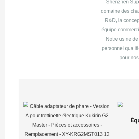
Shenzhen Super
domaine des charg
R&D, la concept
équipe commercia
Notre usine de 
personnel qualif
pour nos 
Éq