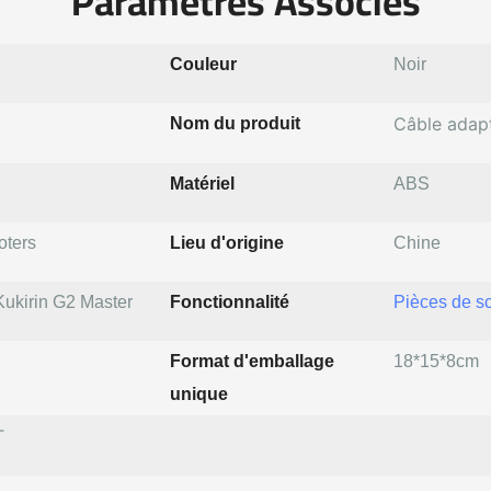
Paramètres Associés
Couleur
Noir
Câble adap
Nom du produit
Matériel
ABS
oters
Lieu d'origine
Chine
 Kukirin G2 Master
Fonctionnalité
Pièces de s
Format d'emballage
18*15*8cm
unique
T