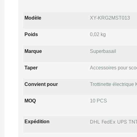
Modèle
XY-KRG2MST013
Poids
0,02 kg
Marque
Superbasail
Taper
Accessoires pour sco
Convient pour
Trottinette électrique
MOQ
10 PCS
DHL FedEx UPS TN
Expédition