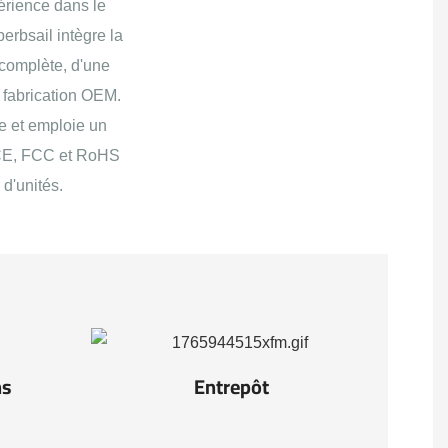
érience dans le
erbsail intègre la
 complète, d'une
 fabrication OEM.
te et emploie un
s CE, FCC et RoHS
 d'unités.
ns
Entrepôt