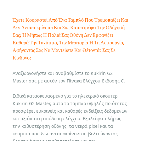
Έχετε Κουραστεί Από Ένα Ταμπλό Που Τρεμοπαίζει Και
Δεν Ανταποκρίνεται Και Σας Καταστρέφει Την Οδήγησή
Σας; Ή Μήπως Η Παλιά Σας Οθόνη Δεν Εμφανίζει
Καθαρά Την Ταχύτητα, Την Μπαταρία Ή Τη Λειτουργία,
Αφήνοντάς Σας Να Μαντεύετε Και Θέτοντάς Σας Σε
Κίνδυνο;
Αναζωογονήστε και αναβαθμίστε το Kukirin G2
Master σας με αυτόν τον Πίνακα Ελέγχου Έκδοσης C.
Ειδικά κατασκευασμένο για το ηλεκτρικό σκούτερ
Kukirin G2 Master, αυτό το ταμπλό υψηλής ποιότητας
προσφέρει ευκρινείς και καθαρές ενδείξεις δεδομένων
και αξιόπιστη απόδοση ελέγχου. Εξαλείφει πλήρως
την καθυστέρηση οθόνης, τα νεκρά pixel και τα
κουμπιά που δεν ανταποκρίνονται, βελτιώνοντας