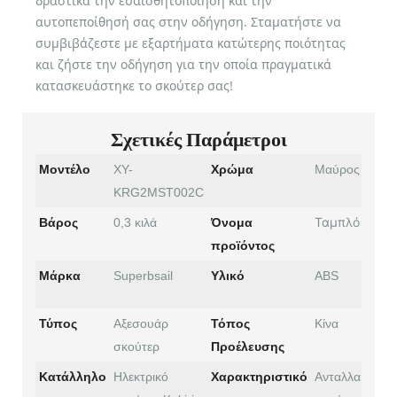
δραστικά την ευαισθητοποίηση και την
αυτοπεποίθησή σας στην οδήγηση. Σταματήστε να
συμβιβάζεστε με εξαρτήματα κατώτερης ποιότητας
και ζήστε την οδήγηση για την οποία πραγματικά
κατασκευάστηκε το σκούτερ σας!
Σχετικές Παράμετροι
Μοντέλο
XY-
Χρώμα
Μαύρος
KRG2MST002C
Ταμπλό
Βάρος
0,3 κιλά
Όνομα
προϊόντος
Μάρκα
Superbsail
Υλικό
ABS
Τύπος
Αξεσουάρ
Τόπος
Κίνα
σκούτερ
Προέλευσης
Κατάλληλο
Ηλεκτρικό
Χαρακτηριστικό
Ανταλλακτικά