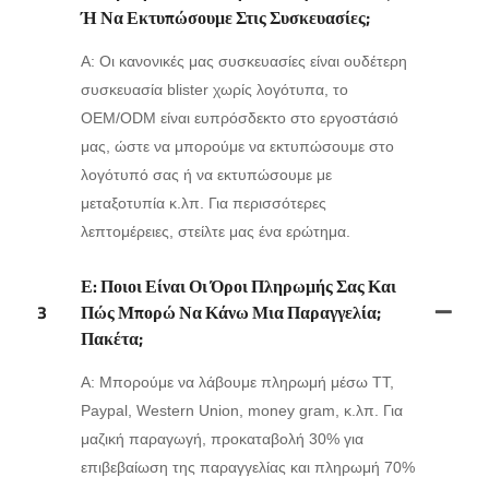
Ή Να Εκτυπώσουμε Στις Συσκευασίες;
Α: Οι κανονικές μας συσκευασίες είναι ουδέτερη
συσκευασία blister χωρίς λογότυπα, το
OEM/ODM είναι ευπρόσδεκτο στο εργοστάσιό
μας, ώστε να μπορούμε να εκτυπώσουμε στο
λογότυπό σας ή να εκτυπώσουμε με
μεταξοτυπία κ.λπ. Για περισσότερες
λεπτομέρειες, στείλτε μας ένα ερώτημα.
Ε: Ποιοι Είναι Οι Όροι Πληρωμής Σας Και
3
Πώς Μπορώ Να Κάνω Μια Παραγγελία;
Πακέτα;
Α: Μπορούμε να λάβουμε πληρωμή μέσω TT,
Paypal, Western Union, money gram, κ.λπ. Για
μαζική παραγωγή, προκαταβολή 30% για
επιβεβαίωση της παραγγελίας και πληρωμή 70%