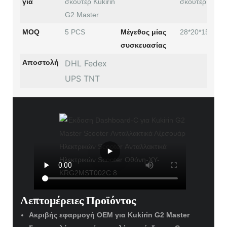
για
σκούτερ Kukirin
σκούτερ
G2 Master
MOQ
5 PCS
Μέγεθος μίας
28*20*15εκ.
συσκευασίας
Αποστολή
DHL Fedex
UPS TNT
Λεπτομέρειες Προϊόντος
Ακριβής εφαρμογή OEM για Kukirin G2 Master