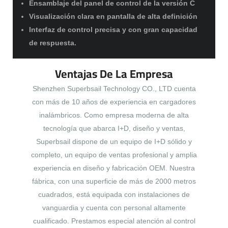
Ensamblaje del panel de control de la versión C
Visualización clara en pantalla de alta definición
Interfaz de control precisa y con gran capacidad
de respuesta.
Ventajas De La Empresa
Shenzhen Superbsail Technology CO., LTD cuenta
con más de 10 años de experiencia en cargadores
inalámbricos. Como empresa moderna de alta
tecnología que abarca I+D, diseño y ventas,
Superbsail dispone de un equipo de I+D sólido y
completo, un equipo de ventas profesional y amplia
experiencia en diseño y fabricación OEM. Nuestra
fábrica, con una superficie de más de 2000 metros
cuadrados, está equipada con instalaciones de
vanguardia y cuenta con personal altamente
cualificado. Prestamos especial atención al control