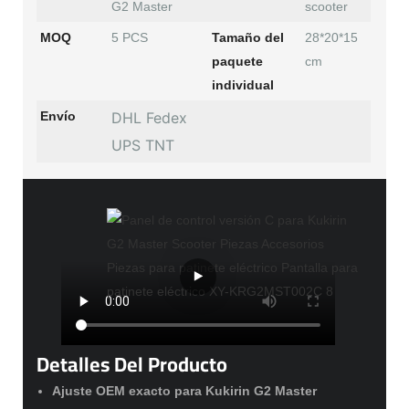
G2 Master
scooter
MOQ
5 PCS
Tamaño del
28*20*15
paquete
cm
individual
Envío
DHL Fedex
UPS TNT
Detalles Del Producto
Ajuste OEM exacto para Kukirin G2 Master