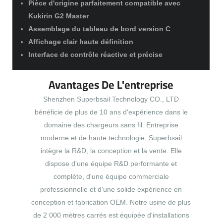
Pièce d'origine parfaitement compatible avec
Kukirin G2 Master
Assemblage du tableau de bord version C
Affichage clair haute définition
Interface de contrôle réactive et précise
Avantages De L'entreprise
Shenzhen Superbsail Technology CO., LTD
bénéficie de plus de 10 ans d'expérience dans le
domaine des chargeurs sans fil. Entreprise
moderne et de haute technologie, Superbsail
intègre la R&D, la conception et la vente. Elle
dispose d'une équipe R&D performante et
complète, d'une équipe commerciale
professionnelle et d'une solide expérience en
conception et fabrication OEM. Notre usine de plus
de 2 000 mètres carrés est équipée d'installations