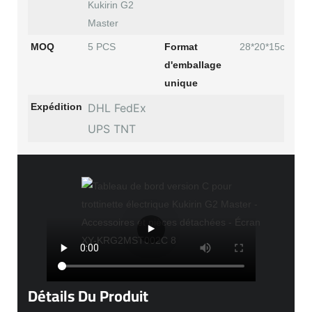
Kukirin G2
Master
MOQ
5 PCS
Format
28*20*15cm
d'emballage
unique
Expédition
DHL FedEx
UPS TNT
Détails Du Produit