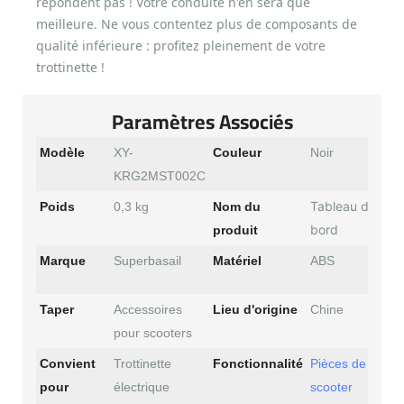
répondent pas ! Votre conduite n'en sera que
meilleure. Ne vous contentez plus de composants de
qualité inférieure : profitez pleinement de votre
trottinette !
Paramètres Associés
Modèle
XY-
Couleur
Noir
KRG2MST002C
Tableau de
Poids
0,3 kg
Nom du
bord
produit
Marque
Superbasail
Matériel
ABS
Taper
Accessoires
Lieu d'origine
Chine
pour scooters
Convient
Trottinette
Fonctionnalité
Pièces de
pour
électrique
scooter