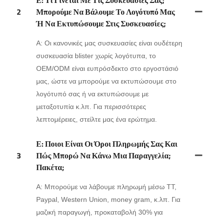
Ε: Τι Γίνεται Με Τις Συσκευασίες Σας;
2
Μπορούμε Να Βάλουμε Το Λογότυπό Μας
Ή Να Εκτυπώσουμε Στις Συσκευασίες;
Α: Οι κανονικές μας συσκευασίες είναι ουδέτερη
συσκευασία blister χωρίς λογότυπα, το
OEM/ODM είναι ευπρόσδεκτο στο εργοστάσιό
μας, ώστε να μπορούμε να εκτυπώσουμε στο
λογότυπό σας ή να εκτυπώσουμε με
μεταξοτυπία κ.λπ. Για περισσότερες
λεπτομέρειες, στείλτε μας ένα ερώτημα.
Ε: Ποιοι Είναι Οι Όροι Πληρωμής Σας Και
3
Πώς Μπορώ Να Κάνω Μια Παραγγελία;
Πακέτα;
Α: Μπορούμε να λάβουμε πληρωμή μέσω TT,
Paypal, Western Union, money gram, κ.λπ. Για
μαζική παραγωγή, προκαταβολή 30% για