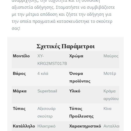
αναρρίχησης, την ταχύτητα και τη συνολική
αξιοπιστία οδήγησης. Σταματήστε να συμβιβάζεστε
με την μέτρια απόδοση και ζήστε την οδήγηση για
την οποία πραγματικά κατασκευάστηκε το σκούτερ
σας!
Σχετικές Παράμετροι
Μοντέλο
XY-
Χρώμα
Μαύρος
KRG2MST017B
Μοτέρ
Βάρος
4 κιλά
Όνομα
προϊόντος
Μάρκα
Superbsail
Υλικό
Κράμα
αργιλίου
Τύπος
Αξεσουάρ
Τόπος
Κίνα
σκούτερ
Προέλευσης
Κατάλληλο
Ηλεκτρικό
Χαρακτηριστικό
Ανταλλακτικά