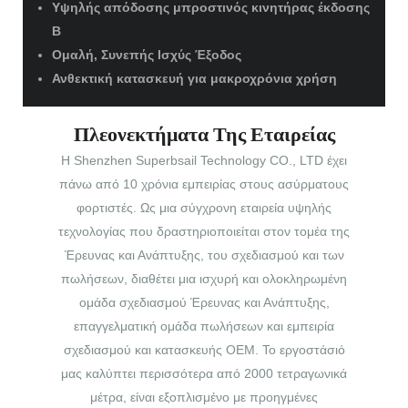
Υψηλής απόδοσης μπροστινός κινητήρας έκδοσης
Β
Ομαλή, Συνεπής Ισχύς Έξοδος
Ανθεκτική κατασκευή για μακροχρόνια χρήση
Πλεονεκτήματα Της Εταιρείας
Η Shenzhen Superbsail Technology CO., LTD έχει
πάνω από 10 χρόνια εμπειρίας στους ασύρματους
φορτιστές. Ως μια σύγχρονη εταιρεία υψηλής
τεχνολογίας που δραστηριοποιείται στον τομέα της
Έρευνας και Ανάπτυξης, του σχεδιασμού και των
πωλήσεων, διαθέτει μια ισχυρή και ολοκληρωμένη
ομάδα σχεδιασμού Έρευνας και Ανάπτυξης,
επαγγελματική ομάδα πωλήσεων και εμπειρία
σχεδιασμού και κατασκευής OEM. Το εργοστάσιό
μας καλύπτει περισσότερα από 2000 τετραγωνικά
μέτρα, είναι εξοπλισμένο με προηγμένες