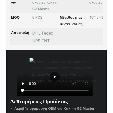
για
σκούτερ Kukirin
σκούτερ
G2 Master
MOQ
5 PCS
Μέγεθος μίας
45*45*45εκ.
συσκευασίας
Αποστολή
DHL Fedex
UPS TNT
Λεπτομέρειες Προϊόντος
Ακριβής εφαρμογή OEM για Kukirin G2 Master