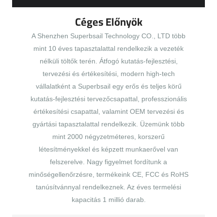
Céges Előnyök
A Shenzhen Superbsail Technology CO., LTD több
mint 10 éves tapasztalattal rendelkezik a vezeték
nélküli töltők terén. Átfogó kutatás-fejlesztési,
tervezési és értékesítési, modern high-tech
vállalatként a Superbsail egy erős és teljes körű
kutatás-fejlesztési tervezőcsapattal, professzionális
értékesítési csapattal, valamint OEM tervezési és
gyártási tapasztalattal rendelkezik. Üzemünk több
mint 2000 négyzetméteres, korszerű
létesítményekkel és képzett munkaerővel van
felszerelve. Nagy figyelmet fordítunk a
minőségellenőrzésre, termékeink CE, FCC és RoHS
tanúsítvánnyal rendelkeznek. Az éves termelési
kapacitás 1 millió darab.