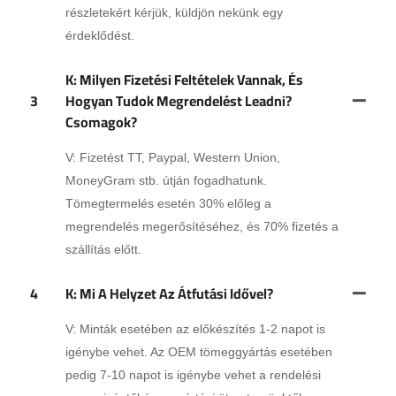
részletekért kérjük, küldjön nekünk egy
érdeklődést.
K: Milyen Fizetési Feltételek Vannak, És
3
Hogyan Tudok Megrendelést Leadni?
Csomagok?
V: Fizetést TT, Paypal, Western Union,
MoneyGram stb. útján fogadhatunk.
Tömegtermelés esetén 30% előleg a
megrendelés megerősítéséhez, és 70% fizetés a
szállítás előtt.
4
K: Mi A Helyzet Az Átfutási Idővel?
V: Minták esetében az előkészítés 1-2 napot is
igénybe vehet. Az OEM tömeggyártás esetében
pedig 7-10 napot is igénybe vehet a rendelési