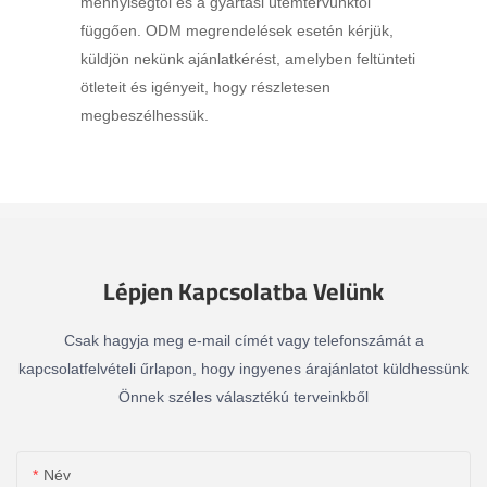
mennyiségtől és a gyártási ütemtervünktől
függően. ODM megrendelések esetén kérjük,
küldjön nekünk ajánlatkérést, amelyben feltünteti
ötleteit és igényeit, hogy részletesen
megbeszélhessük.
Lépjen Kapcsolatba Velünk
Csak hagyja meg e-mail címét vagy telefonszámát a
kapcsolatfelvételi űrlapon, hogy ingyenes árajánlatot küldhessünk
Önnek széles választékú terveinkből
Név