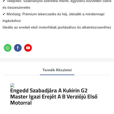
✔ Telepítés: Szabványos szerelési méret, egyszerű közvetlen csere
és összeszerelés
✔ Minőség: Prémium tekercselés és héj, ütésálló a mindennapi
ingázáshoz
Ideális az eredeti első motorhibák javításához és alkatrészcseréhez
Termék Részletei
Engedd Szabadjára A Kukirin G2
Master Igazi Erejét A B Verziójú Első
Motorral