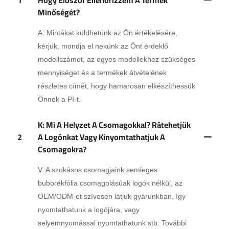
1
Hogy Először Ellenőrizzem A Termék
Minőségét?
A: Mintákat küldhetünk az Ön értékelésére,
kérjük, mondja el nekünk az Önt érdeklő
modellszámot, az egyes modellekhez szükséges
mennyiséget és a termékek átvételének
részletes címét, hogy hamarosan elkészíthessük
Önnek a PI-t.
K: Mi A Helyzet A Csomagokkal? Rátehetjük
2
A Logónkat Vagy Kinyomtathatjuk A
Csomagokra?
V: A szokásos csomagjaink semleges
buborékfólia csomagolásúak logók nélkül, az
OEM/ODM-et szívesen látjuk gyárunkban, így
nyomtathatunk a logójára, vagy
selyemnyomással nyomtathatunk stb. További