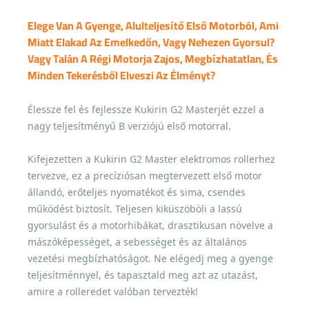
Elege Van A Gyenge, Alulteljesítő Első Motorból, Ami
Miatt Elakad Az Emelkedőn, Vagy Nehezen Gyorsul?
Vagy Talán A Régi Motorja Zajos, Megbízhatatlan, És
Minden Tekerésből Elveszi Az Élményt?
Élessze fel és fejlessze Kukirin G2 Masterjét ezzel a
nagy teljesítményű B verziójú első motorral.
Kifejezetten a Kukirin G2 Master elektromos rollerhez
tervezve, ez a precíziósan megtervezett első motor
állandó, erőteljes nyomatékot és sima, csendes
működést biztosít. Teljesen kiküszöböli a lassú
gyorsulást és a motorhibákat, drasztikusan növelve a
mászóképességet, a sebességet és az általános
vezetési megbízhatóságot. Ne elégedj meg a gyenge
teljesítménnyel, és tapasztald meg azt az utazást,
amire a rolleredet valóban tervezték!