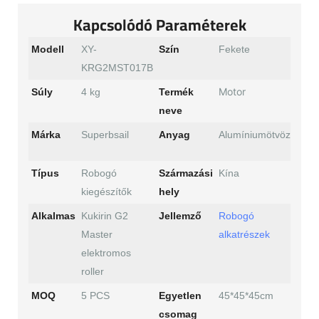
Kapcsolódó Paraméterek
Modell
XY-
Szín
Fekete
KRG2MST017B
Motor
Súly
4 kg
Termék
neve
Márka
Superbsail
Anyag
Alumíniumötvözet
Típus
Robogó
Származási
Kína
kiegészítők
hely
Alkalmas
Kukirin G2
Jellemző
Robogó
Master
alkatrészek
elektromos
roller
MOQ
5 PCS
Egyetlen
45*45*45cm
csomag